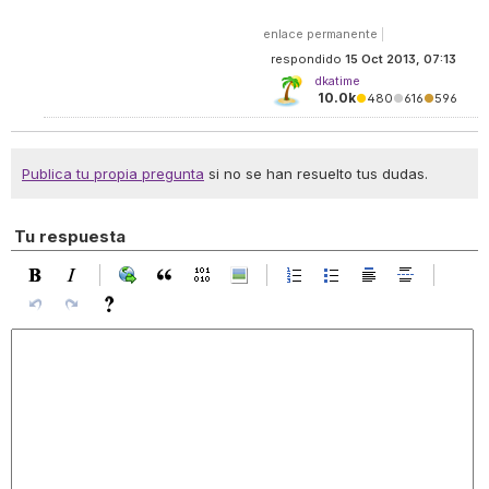
enlace permanente
|
respondido
15 Oct 2013, 07:13
dkatime
10.0k
●
480
●
616
●
596
Publica tu propia pregunta
si no se han resuelto tus dudas.
Tu respuesta