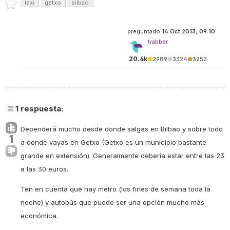
taxi
getxo
bilbao
preguntado
14 Oct 2013, 09:10
trabber
20.4k
●
2989
●
3324
●
3252
1
respuesta:
Dependerá mucho desde donde salgas en Bilbao y sobre todo
1
a donde vayas en Getxo (Getxo es un municipio bastante
grande en extensión). Generalmente debería estar entre las 23
a las 30 euros.
Ten en cuenta que hay metro (los fines de semana toda la
noche) y autobús que puede ser una opción mucho más
económica.