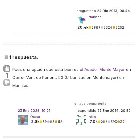
preguntado
24 Dic 2013, 08:44
trabber
20.4k
●
2989
●
3324
●
3252
1
respuesta:
Pues una opción que está bien es el
Asador Monte Mayor
en
1
Carrer Vent de Ponent, 50 (Urbanización Montemayor) en
Manises.
enlace permanente
|
23 Ene 2026, 10:21
respondido
29 Ene 2014, 20:52
Óscar
niko
2.8k
7.0k
●
59
●
83
●
112
●
286
●
393
●
391