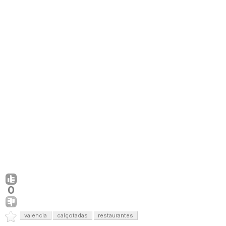
0
valencia
calçotadas
restaurantes