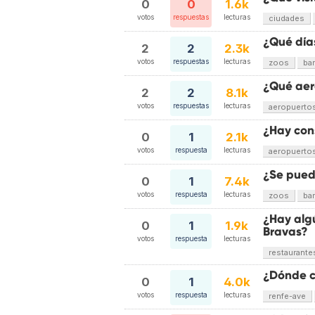
0
0
1.6k
votos
respuestas
lecturas
ciudades
¿Qué días
2
2
2.3k
votos
respuestas
lecturas
zoos
ba
¿Qué aer
2
2
8.1k
votos
respuestas
lecturas
aeropuerto
¿Hay con
0
1
2.1k
votos
respuesta
lecturas
aeropuerto
¿Se pued
0
1
7.4k
votos
respuesta
lecturas
zoos
ba
¿Hay alg
0
1
1.9k
Bravas?
votos
respuesta
lecturas
restaurante
¿Dónde c
0
1
4.0k
votos
respuesta
lecturas
renfe-ave