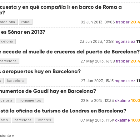
cuesta y en qué compañía ir en barco de Roma a
a?
20.
arcelona
roma
02 Jun 2013, 09:03
trabber
es Sónar en 2013?
1
rcelona
23 Jun 2023, 10:58
mgonzalez
 accede al muelle de cruceros del puerto de Barcelona?
20.
barcelona
27 May 2013, 16:58
trabber
 aeropuertos hay en Barcelona?
1
s
barcelona
27 Jun 2023, 15:15
mgonzalez
umentos de Gaudí hay en Barcelona?
10.
rcelona
monumentos
22 Ene 2015, 12:33
dkatime
stá la oficina de turismo de Londres en Barcelona?
10.
rismo
barcelona
londres
07 May 2013, 11:59
dkatime
uiente »