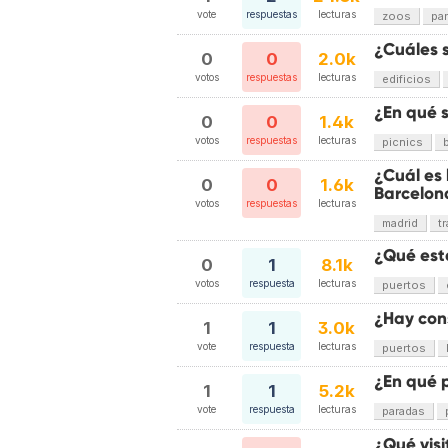
vote
respuestas
lecturas
zoos
pa
¿Cuáles 
0
0
2.0k
votos
respuestas
lecturas
edificios
¿En qué s
0
0
1.4k
votos
respuestas
lecturas
picnics
¿Cuál es
0
0
1.6k
Barcelon
votos
respuestas
lecturas
madrid
t
¿Qué est
0
1
8.1k
votos
respuesta
lecturas
puertos
¿Hay con
1
1
3.0k
vote
respuesta
lecturas
puertos
¿En qué 
1
1
5.2k
vote
respuesta
lecturas
paradas
¿Qué vis