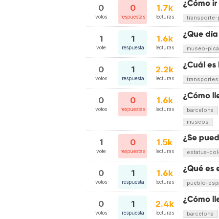
¿Cómo ir
0
0
1.7k
votos
respuestas
lecturas
transporte-
¿Que día 
1
1
1.6k
vote
respuesta
lecturas
museo-pic
¿Cuál es 
0
1
2.2k
votos
respuesta
lecturas
transportes
¿Cómo ll
0
0
1.6k
votos
respuestas
lecturas
barcelona
museos
¿Se pued
1
0
1.5k
vote
respuestas
lecturas
estatua-co
¿Qué es 
0
1
1.6k
votos
respuesta
lecturas
pueblo-esp
¿Cómo ll
0
1
2.4k
votos
respuesta
lecturas
barcelona