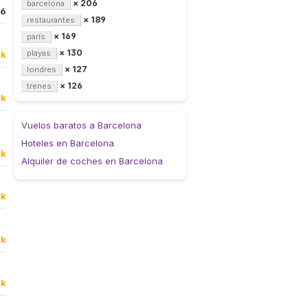
× 206
barcelona
16
× 189
restaurantes
× 169
parís
× 130
playas
4k
× 127
londres
× 126
trenes
4k
Vuelos baratos a Barcelona
Hoteles en Barcelona
4k
Alquiler de coches en Barcelona
7k
0k
8k