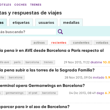
OTELES
COCHES
TRENES
as y respuestas de viajes
as
etiquetas
usuarios
medallas
activas
recientes
candentes
votadas
a pena ir en AVE desde Barcelona a París respecto al
10.
nfe-ave
parís
barcelona
trenes
29 Nov 2013, 11:22
dkatime
a pena subir a las torres de la Sagrada Familia?
5.
lia
barcelona
28 Nov 2013, 09:06
invitado
terminal opera Germanwings en Barcelona?
6.
s
germanwings
el-prat
barcelona
04 Dic 2013, 08:49
dago
parcar para ir al zoo de Barcelona?