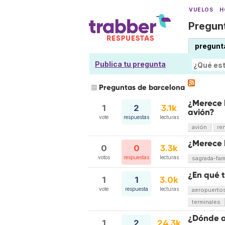
VUELOS
H
Pregunt
pregunt
Publica tu pregunta
Preguntas de barcelona
¿Merece l
1
2
3.1k
avión?
vote
respuestas
lecturas
avión
re
¿Merece l
0
0
3.3k
votos
respuestas
lecturas
sagrada-fami
¿En qué 
1
1
3.0k
vote
respuesta
lecturas
aeropuerto
terminales
¿Dónde a
1
2
24.3k