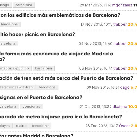
1
rkings
barcelona
29 Mar 2023, 11:16
mgonzalez
son los edificios más emblemáticos de Barcelona?
20.
barcelona
17 Nov 2013, 10:15
trabber
itio hacer picnic en Barcelona?
20.
barcelona
04 Nov 2013, 16:40
trabber
 la forma más económica de viajar de Madrid a
a?
20.
ransporte-público
barcelona
03 Nov 2013, 10:41
trabber
ación de tren está más cerca del Puerto de Barcelona?
6.
estaciones-de-tren
barcelona
09 Nov 2013, 16:31
dago
signas en el Puerto de Barcelona?
10.
barcelona
consignas
21 Oct 2013, 13:39
dkatime
parada de metro bajarse para ir a la Barceloneta?
2.
playas
metro
barcelona
23 Ene 2026, 10:17
Óscar
itar antes Madrid o Barcelona?