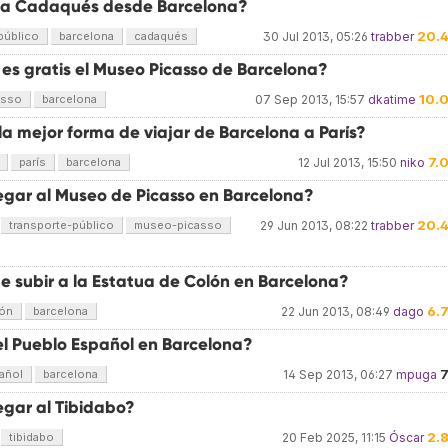
 a Cadaqués desde Barcelona?
20.
público
barcelona
cadaqués
30 Jul 2013, 05:26
trabber
es gratis el Museo Picasso de Barcelona?
10.
asso
barcelona
07 Sep 2013, 15:57
dkatime
la mejor forma de viajar de Barcelona a París?
7.
parís
barcelona
12 Jul 2013, 15:50
niko
egar al Museo de Picasso en Barcelona?
20.
transporte-público
museo-picasso
29 Jun 2013, 08:22
trabber
e subir a la Estatua de Colón en Barcelona?
6.
lón
barcelona
22 Jun 2013, 08:49
dago
el Pueblo Español en Barcelona?
añol
barcelona
14 Sep 2013, 06:27
mpuga
egar al Tibidabo?
2.
tibidabo
20 Feb 2025, 11:15
Óscar