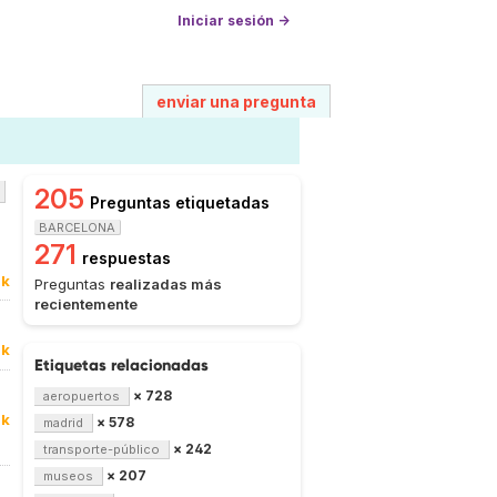
Iniciar sesión →
enviar una pregunta
205
Preguntas etiquetadas
BARCELONA
271
respuestas
0k
Preguntas
realizadas más
recientemente
9k
Etiquetas relacionadas
× 728
aeropuertos
7k
× 578
madrid
× 242
transporte-público
× 207
museos