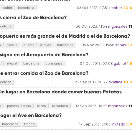
20.
madrid
barcelona
06 Oct 2013, 07:51
trabber
 cierra el Zoo de Barcelona?
1
rcelona
30 Oct 2023, 11:54
mgonzalez
opuerto es más grande el de Madrid o el de Barcelona?
2.
s
madrid
el-prat
barajas
barcelona
05 Nov 2020, 15:58
sebas
signa en el Aeropuerto de Barcelona?
1.
s
el-prat
barcelona
consignas
04 Oct 2013, 07:08
gabriel
e entrar comida al Zoo de Barcelona?
10.
rcelona
23 Sep 2013, 20:29
dkatime
ún lugar en Barcelona donde comer buenas Patatas
1
s
patatas-bravas
bares
barcelona
12 Sep 2023, 10:22
mgonzalez
oger el Ave en Barcelona?
5.
barcelona
trenes
19 Sep 2013, 01:06
invitado