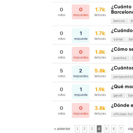
¿Cuánto 
0
0
1.7k
Barcelon
votos
respuestas
lecturas
barcos
b
¿Cuándo 
0
1
1.7k
votos
respuesta
lecturas
sónar
ba
¿Cómo se
0
0
1.8k
votos
respuestas
lecturas
puertos
¿Cuántos
5
2
5.8k
votos
respuestas
lecturas
aeropuerto
¿Qué mon
0
1
1.9k
votos
respuesta
lecturas
gaudí
ba
¿Dónde e
0
0
3.8k
votos
respuestas
lecturas
oficinas-tu
« anterior
1
2
3
4
5
6
7
sig