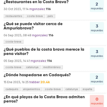
¿Restaurantes en la Costa Brava?
2
116
respuestas
30 Oct 2023, 11:14
mgonzalez
restaurantes
costa-brava
pals
¿Qué se puede visitar cerca de
3
Ampuriabrava?
respuestas
116
06 Sep 2023, 08:48
mgonzalez
costa-brava
¿Qué pueblos de la costa brava merece la
3
pena visitar?
respuestas
116
05 Sep 2023, 14:41
mgonzalez
costa-brava
catalunya
mediterráneo
¿Dónde hospedarse en Cadaqués?
2
20.4k
respuestas
15 Ene 2023, 16:25
trabber
cadaqués
alojamientos
costa-brava
catalunya
españa
¿En qué playas de la Costa Brava admiten
0
perros?
respuestas