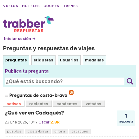
VUELOS
HOTELES
COCHES
TRENES
Iniciar sesión →
Preguntas y respuestas de viajes
preguntas
etiquetas
usuarios
medallas
Publica tu pregunta
Preguntas de costa-brava
activas
recientes
candentes
votadas
¿Qué ver en Cadaqués?
1
2.8k
respuesta
23 Ene 2026, 10:19
Óscar
pueblos
costa-brava
girona
cadaqués