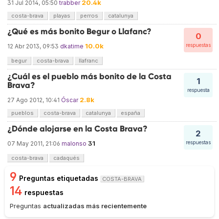
20.4k
31 Jul 2014, 05:50
trabber
costa-brava
playas
perros
catalunya
¿Qué es más bonito Begur o Llafanc?
0
10.0k
respuestas
12 Abr 2013, 09:53
dkatime
begur
costa-brava
llafranc
¿Cuál es el pueblo más bonito de la Costa
1
Brava?
respuesta
2.8k
27 Ago 2012, 10:41
Óscar
pueblos
costa-brava
catalunya
españa
¿Dónde alojarse en la Costa Brava?
2
31
respuestas
07 May 2011, 21:06
malonso
costa-brava
cadaqués
9
Preguntas etiquetadas
COSTA-BRAVA
14
respuestas
Preguntas
actualizadas más recientemente