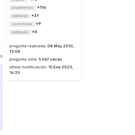
×114
alojamientos
×31
catalunya
×9
costa-brava
×5
cadaqués
pregunta realizada:
08 May 2010,
13:08
0)
pregunta vista:
5 067 veces
última modificación:
15 Ene 2023,
16:25