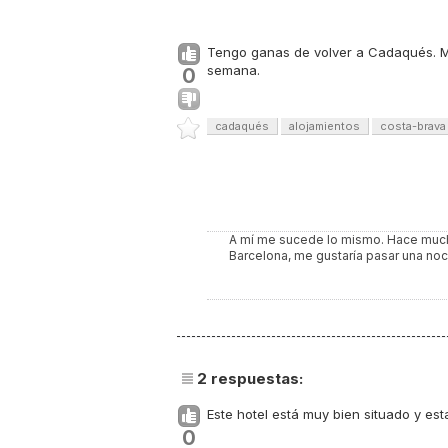
Tengo ganas de volver a Cadaqués. M
semana.
0
cadaqués
alojamientos
costa-brava
A mí me sucede lo mismo. Hace mucho
Barcelona, me gustaría pasar una noch
2
respuestas:
Este hotel está muy bien situado y est
0