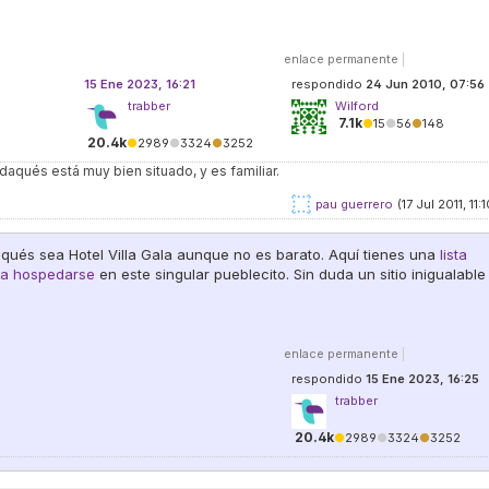
enlace permanente
|
15 Ene 2023, 16:21
respondido
24 Jun 2010, 07:56
trabber
Wilford
7.1k
●
15
●
56
●
148
20.4k
●
2989
●
3324
●
3252
daqués está muy bien situado, y es familiar.
pau guerrero
(17 Jul 2011, 11:1
qués sea Hotel Villa Gala aunque no es barato. Aquí tienes una
lista
ra hospedarse
en este singular pueblecito. Sin duda un sitio inigualable
enlace permanente
|
respondido
15 Ene 2023, 16:25
trabber
20.4k
●
2989
●
3324
●
3252