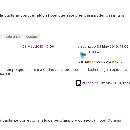
e gustaría conocer algún hotel que esté bien para poder pasar una
catalunya
españa
08 May 2010, 13:08
preguntado
08 May 2010, 13:08
trabber
20.4k
●
2989
●
3324
●
3252
 tiempo que quiero ir a Cadaqués, pero al ser un destino algo alejado de
e allí.
arqonauta
(09 May 2010, 18:5
a bastante correcto (sin lujos pero limpio y correcto):
Hotel Octavia