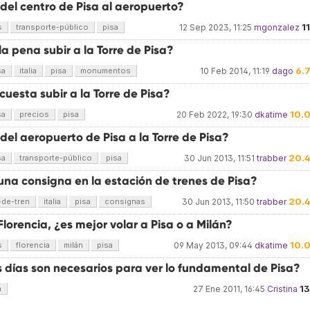
del centro de Pisa al aeropuerto?
1
s
transporte-público
pisa
12 Sep 2023, 11:25
mgonzalez
a pena subir a la Torre de Pisa?
6.
sa
italia
pisa
monumentos
10 Feb 2014, 11:19
dago
uesta subir a la Torre de Pisa?
10.
sa
precios
pisa
20 Feb 2022, 19:30
dkatime
del aeropuerto de Pisa a la Torre de Pisa?
20.
sa
transporte-público
pisa
30 Jun 2013, 11:51
trabber
una consigna en la estación de trenes de Pisa?
20.
-de-tren
italia
pisa
consignas
30 Jun 2013, 11:50
trabber
 Florencia, ¿es mejor volar a Pisa o a Milán?
10.
s
florencia
milán
pisa
09 May 2013, 09:44
dkatime
 días son necesarios para ver lo fundamental de Pisa?
1
a
27 Ene 2011, 16:45
Cristina