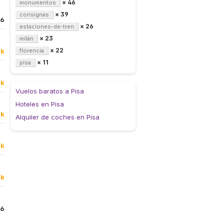
× 46
monumentos
× 39
consignas
16
× 26
estaciones-de-tren
× 23
milán
× 22
7k
florencia
× 11
pisa
0k
Vuelos baratos a Pisa
Hoteles en Pisa
4k
Alquiler de coches en Pisa
4k
0k
36