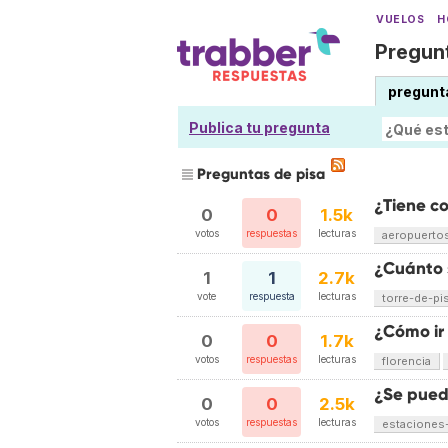
VUELOS
H
Pregunt
pregunt
Publica tu pregunta
Preguntas de pisa
¿Tiene c
0
0
1.5k
votos
respuestas
lecturas
aeropuerto
¿Cuánto s
1
1
2.7k
vote
respuesta
lecturas
torre-de-pi
¿Cómo ir 
0
0
1.7k
votos
respuestas
lecturas
florencia
¿Se puede
0
0
2.5k
votos
respuestas
lecturas
estaciones