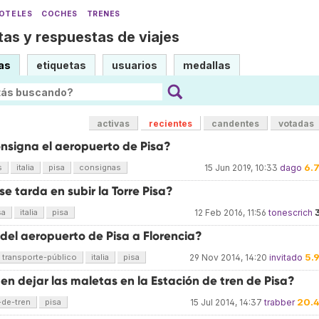
OTELES
COCHES
TRENES
as y respuestas de viajes
as
etiquetas
usuarios
medallas
activas
recientes
candentes
votadas
onsigna el aeropuerto de Pisa?
6.
s
italia
pisa
consignas
15 Jun 2019, 10:33
dago
e tarda en subir la Torre Pisa?
sa
italia
pisa
12 Feb 2016, 11:56
tonescrich
del aeropuerto de Pisa a Florencia?
5.
transporte-público
italia
pisa
29 Nov 2014, 14:20
invitado
n dejar las maletas en la Estación de tren de Pisa?
20.
-de-tren
pisa
15 Jul 2014, 14:37
trabber