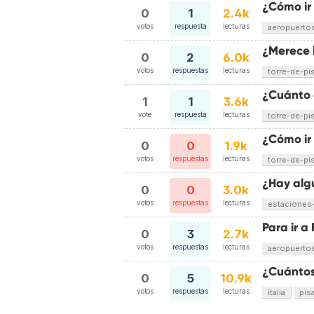
¿Cómo ir 
0
1
2.4k
votos
respuesta
lecturas
aeropuerto
¿Merece l
0
2
6.0k
votos
respuestas
lecturas
torre-de-pi
¿Cuánto c
1
1
3.6k
vote
respuesta
lecturas
torre-de-pi
¿Cómo ir 
0
0
1.9k
votos
respuestas
lecturas
torre-de-pi
¿Hay alg
0
0
3.0k
votos
respuestas
lecturas
estaciones
Para ir a
0
3
2.7k
votos
respuestas
lecturas
aeropuerto
¿Cuántos
0
5
10.9k
votos
respuestas
lecturas
italia
pis