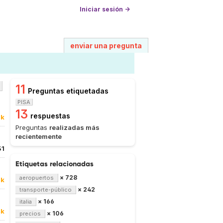
Iniciar sesión →
enviar una pregunta
11
Preguntas etiquetadas
PISA
13
respuestas
7k
Preguntas
realizadas más
recientemente
31
Etiquetas relacionadas
× 728
aeropuertos
9k
× 242
transporte-público
× 166
italia
4k
× 106
precios