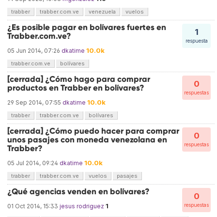
trabber
trabber.com.ve
venezuela
vuelos
¿Es posible pagar en bolívares fuertes en
1
Trabber.com.ve?
respuesta
10.0k
05 Jun 2014, 07:26
dkatime
trabber.com.ve
bolívares
[cerrada] ¿Cómo hago para comprar
0
productos en Trabber en bolívares?
respuestas
10.0k
29 Sep 2014, 07:55
dkatime
trabber
trabber.com.ve
bolívares
[cerrada] ¿Cómo puedo hacer para comprar
0
unos pasajes con moneda venezolana en
respuestas
Trabber?
10.0k
05 Jul 2014, 09:24
dkatime
trabber
trabber.com.ve
vuelos
pasajes
¿Qué agencias venden en bolívares?
0
1
respuestas
01 Oct 2014, 15:33
jesus rodriguez