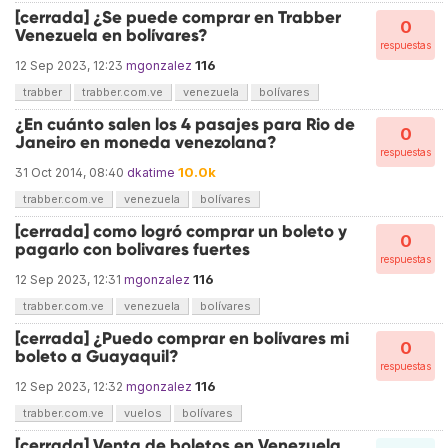
[cerrada] ¿Se puede comprar en Trabber
0
Venezuela en bolívares?
respuestas
116
12 Sep 2023, 12:23
mgonzalez
trabber
trabber.com.ve
venezuela
bolívares
¿En cuánto salen los 4 pasajes para Rio de
0
Janeiro en moneda venezolana?
respuestas
10.0k
31 Oct 2014, 08:40
dkatime
trabber.com.ve
venezuela
bolívares
[cerrada] como logró comprar un boleto y
0
pagarlo con bolivares fuertes
respuestas
116
12 Sep 2023, 12:31
mgonzalez
trabber.com.ve
venezuela
bolívares
[cerrada] ¿Puedo comprar en bolívares mi
0
boleto a Guayaquil?
respuestas
116
12 Sep 2023, 12:32
mgonzalez
trabber.com.ve
vuelos
bolívares
[cerrada] Venta de boletos en Venezuela