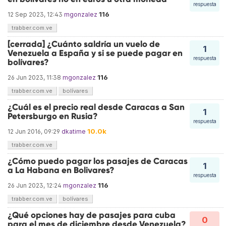
respuesta
116
12 Sep 2023, 12:43
mgonzalez
trabber.com.ve
[cerrada] ¿Cuánto saldría un vuelo de
1
Venezuela a España y si se puede pagar en
respuesta
bolívares?
116
26 Jun 2023, 11:38
mgonzalez
trabber.com.ve
bolívares
¿Cuál es el precio real desde Caracas a San
1
Petersburgo en Rusia?
respuesta
10.0k
12 Jun 2016, 09:29
dkatime
trabber.com.ve
¿Cómo puedo pagar los pasajes de Caracas
1
a La Habana en Bolivares?
respuesta
116
26 Jun 2023, 12:24
mgonzalez
trabber.com.ve
bolívares
¿Qué opciones hay de pasajes para cuba
0
para el mes de diciembre desde Venezuela?