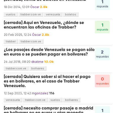
1
2.8k
respuesta
18 Dic 2014, 12:09
Óscar
vuelos
trabber.com.ve
venezuela
boletos
[cerrada] Aquí en Venezuela, ¿dónde se
1
encuentran las oficinas de Trabber?
respuesta
2.8k
20 Feb 2025, 12:24
Óscar
trabber
trabber.com.ve
¿Los pasajes desde Venezuela se pagan sólo
2
en euros o se pueden pagar en bolívares?
respuestas
10.0k
24 Jul 2018, 08:20
dkatime
trabber.com.ve
bolívares
[cerrada] Quisiera saber si al hacer el pago
0
es en bolívares, en el caso de Trabber
respuestas
Venezuela.
116
12 Sep 2023, 12:42
mgonzalez
venezuela
trabber.com.ve
vuelos
bolívares
[cerrada] necesito comprar pasaje a madrid
1
en bolivares no en euros u otra moneda