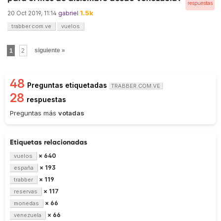
respuestas
1.5k
20 Oct 2019, 11:14
gabriel
trabber.com.ve
vuelos
1
2
siguiente »
48
Preguntas etiquetadas
TRABBER.COM.VE
28
respuestas
Preguntas más
votadas
Etiquetas relacionadas
× 640
vuelos
× 193
españa
× 119
trabber
× 117
reservas
× 66
monedas
× 66
venezuela