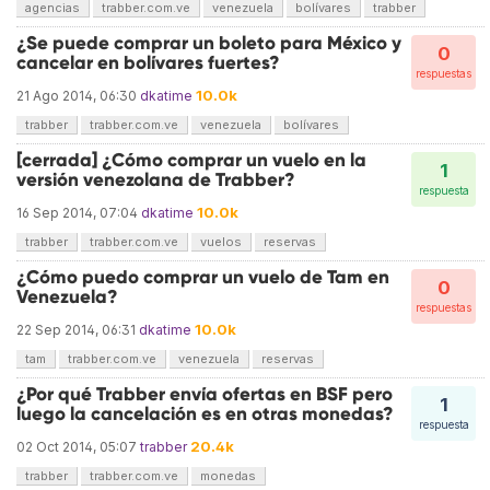
agencias
trabber.com.ve
venezuela
bolívares
trabber
¿Se puede comprar un boleto para México y
0
cancelar en bolívares fuertes?
respuestas
10.0k
21 Ago 2014, 06:30
dkatime
trabber
trabber.com.ve
venezuela
bolívares
[cerrada] ¿Cómo comprar un vuelo en la
1
versión venezolana de Trabber?
respuesta
10.0k
16 Sep 2014, 07:04
dkatime
trabber
trabber.com.ve
vuelos
reservas
¿Cómo puedo comprar un vuelo de Tam en
0
Venezuela?
respuestas
10.0k
22 Sep 2014, 06:31
dkatime
tam
trabber.com.ve
venezuela
reservas
¿Por qué Trabber envía ofertas en BSF pero
1
luego la cancelación es en otras monedas?
respuesta
20.4k
02 Oct 2014, 05:07
trabber
trabber
trabber.com.ve
monedas