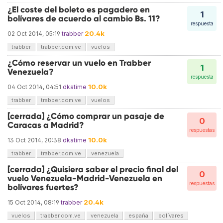
¿El coste del boleto es pagadero en
1
bolívares de acuerdo al cambio Bs. 11?
respuesta
20.4k
02 Oct 2014, 05:19
trabber
trabber
trabber.com.ve
vuelos
¿Cómo reservar un vuelo en Trabber
1
Venezuela?
respuesta
10.0k
04 Oct 2014, 04:51
dkatime
trabber
trabber.com.ve
vuelos
[cerrada] ¿Cómo comprar un pasaje de
0
Caracas a Madrid?
respuestas
10.0k
13 Oct 2014, 20:38
dkatime
trabber
trabber.com.ve
venezuela
[cerrada] ¿Quisiera saber el precio final del
0
vuelo Venezuela-Madrid-Venezuela en
respuestas
bolívares fuertes?
20.4k
15 Oct 2014, 08:19
trabber
vuelos
trabber.com.ve
venezuela
españa
bolívares