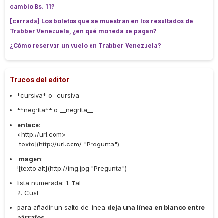
cambio Bs. 11?
[cerrada] Los boletos que se muestran en los resultados de
Trabber Venezuela, ¿en qué moneda se pagan?
¿Cómo reservar un vuelo en Trabber Venezuela?
Trucos del editor
*cursiva* o _cursiva_
**negrita** o __negrita__
enlace
:
<http://url.com>
[texto](http://url.com/ "Pregunta")
imagen
:
![texto alt](http://img.jpg "Pregunta")
lista numerada: 1. Tal
2. Cual
para añadir un salto de línea
deja una línea en blanco entre
párrafos