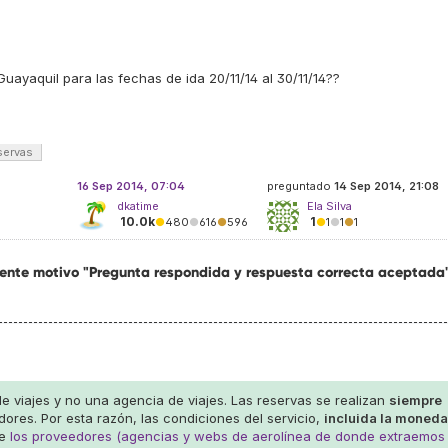
ayaquil para las fechas de ida 20/11/14 al 30/11/14??
servas
16 Sep 2014, 07:04
preguntado
14 Sep 2014, 21:08
dkatime
Ela Silva
10.0k
1
●
480
●
616
●
596
●
1
●
1
●
1
uiente motivo "Pregunta respondida y respuesta correcta aceptada
 viajes y no una agencia de viajes. Las reservas se realizan
siempre
ores. Por esta razón, las condiciones del servicio,
incluida la moneda
de
los proveedores (agencias y webs de aerolínea de donde extraemos