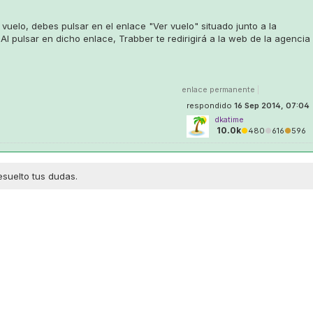
 vuelo, debes pulsar en el enlace
"Ver vuelo"
situado junto a la
 Al pulsar en dicho enlace, Trabber te redirigirá a la web de la agencia
enlace permanente
|
respondido
16 Sep 2014, 07:04
dkatime
10.0k
●
480
●
616
●
596
esuelto tus dudas.