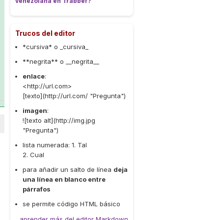
venezolana en Trabber?
Trucos del editor
*cursiva* o _cursiva_
**negrita** o __negrita__
enlace
:
<http://url.com>
[texto](http://url.com/ "Pregunta")
imagen
:
![texto alt](http://img.jpg
"Pregunta")
lista numerada: 1. Tal
2. Cual
para añadir un salto de línea
deja
una línea en blanco entre
párrafos
se permite código HTML básico
aprender más del editor Markdown