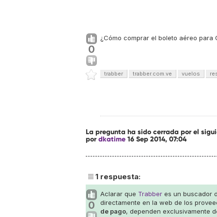
¿Cómo comprar el boleto aéreo para Gu
0
trabber
trabber.com.ve
vuelos
re
La pregunta ha sido cerrada por el sig
por
dkatime
16 Sep 2014, 07:04
1
respuesta:
Aclarar que
Trabber
es un buscador de
directamente en la web de los proveed
0
de pago
, dependen exclusivamente 