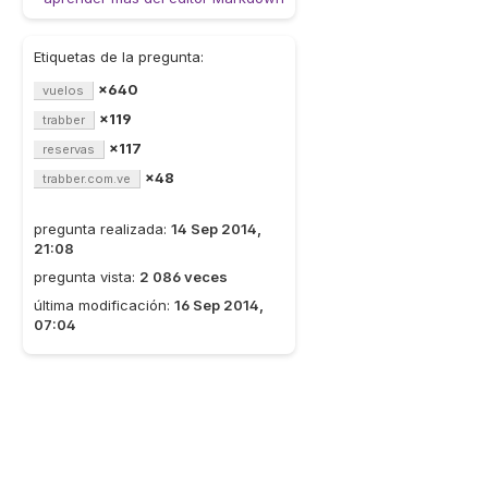
Etiquetas de la pregunta:
×640
vuelos
×119
trabber
×117
reservas
×48
trabber.com.ve
pregunta realizada:
14 Sep 2014,
21:08
pregunta vista:
2 086 veces
última modificación:
16 Sep 2014,
07:04