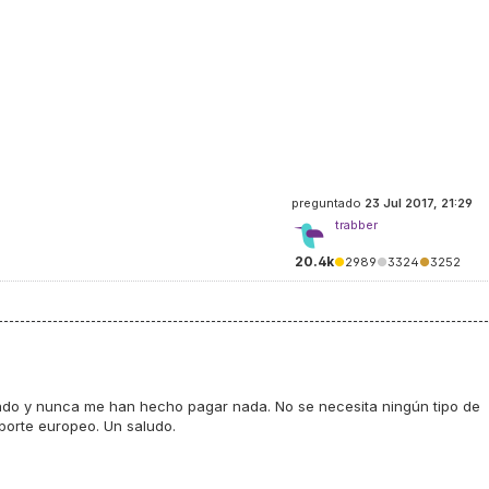
preguntado
23 Jul 2017, 21:29
trabber
20.4k
●
2989
●
3324
●
3252
ado y nunca me han hecho pagar nada. No se necesita ningún tipo de
aporte europeo. Un saludo.