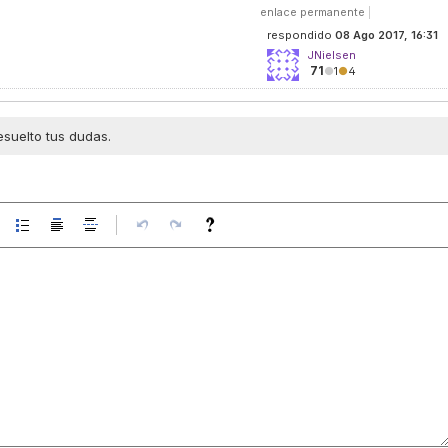
enlace permanente
|
respondido
08 Ago 2017, 16:31
JNielsen
71
●
1
●
4
esuelto tus dudas.