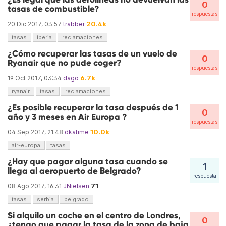
0
tasas de combustible?
respuestas
20.4k
20 Dic 2017, 03:57
trabber
tasas
iberia
reclamaciones
¿Cómo recuperar las tasas de un vuelo de
0
Ryanair que no pude coger?
respuestas
6.7k
19 Oct 2017, 03:34
dago
ryanair
tasas
reclamaciones
¿Es posible recuperar la tasa después de 1
0
año y 3 meses en Air Europa ?
respuestas
10.0k
04 Sep 2017, 21:48
dkatime
air-europa
tasas
¿Hay que pagar alguna tasa cuando se
1
llega al aeropuerto de Belgrado?
respuesta
71
08 Ago 2017, 16:31
JNielsen
tasas
serbia
belgrado
Si alquilo un coche en el centro de Londres,
0
¿tengo que pagar la tasa de la zona de baja