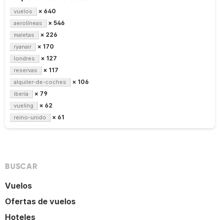
× 640
vuelos
× 546
aerolíneas
× 226
maletas
× 170
ryanair
× 127
londres
× 117
reservas
× 106
alquiler-de-coches
× 79
iberia
× 62
vueling
× 61
reino-unido
BUSCAR
Vuelos
Ofertas de vuelos
Hoteles