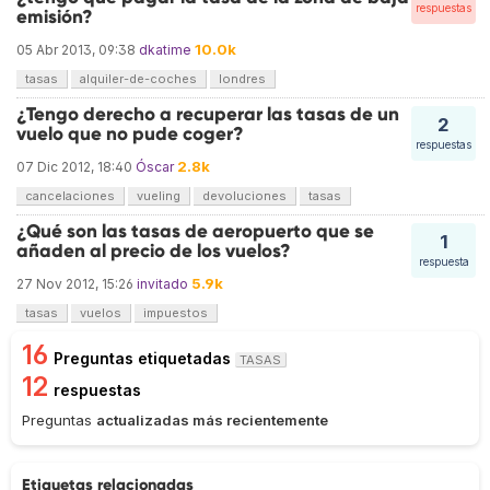
respuestas
emisión?
10.0k
05 Abr 2013, 09:38
dkatime
tasas
alquiler-de-coches
londres
¿Tengo derecho a recuperar las tasas de un
2
vuelo que no pude coger?
respuestas
2.8k
07 Dic 2012, 18:40
Óscar
cancelaciones
vueling
devoluciones
tasas
¿Qué son las tasas de aeropuerto que se
1
añaden al precio de los vuelos?
respuesta
5.9k
27 Nov 2012, 15:26
invitado
tasas
vuelos
impuestos
16
Preguntas etiquetadas
TASAS
12
respuestas
Preguntas
actualizadas más recientemente
Etiquetas relacionadas