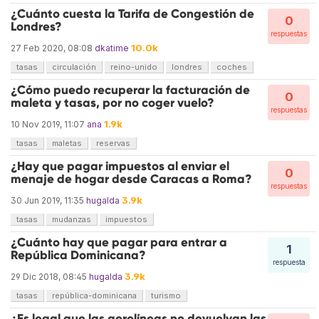
¿Cuánto cuesta la Tarifa de Congestión de
0
Londres?
respuestas
10.0k
27 Feb 2020, 08:08
dkatime
tasas
circulación
reino-unido
londres
coches
¿Cómo puedo recuperar la facturación de
0
maleta y tasas, por no coger vuelo?
respuestas
1.9k
10 Nov 2019, 11:07
ana
tasas
maletas
reservas
¿Hay que pagar impuestos al enviar el
0
menaje de hogar desde Caracas a Roma?
respuestas
3.9k
30 Jun 2019, 11:35
hugalda
tasas
mudanzas
impuestos
¿Cuánto hay que pagar para entrar a
1
República Dominicana?
respuesta
3.9k
29 Dic 2018, 08:45
hugalda
tasas
república-dominicana
turismo
¿Es legal que las aerolíneas no devuelvan las