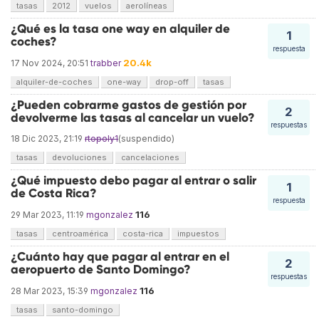
tasas
2012
vuelos
aerolíneas
¿Qué es la tasa one way en alquiler de
1
coches?
respuesta
20.4k
17 Nov 2024, 20:51
trabber
alquiler-de-coches
one-way
drop-off
tasas
¿Pueden cobrarme gastos de gestión por
2
devolverme las tasas al cancelar un vuelo?
respuestas
18 Dic 2023, 21:19
rtopoly1
(suspendido)
tasas
devoluciones
cancelaciones
¿Qué impuesto debo pagar al entrar o salir
1
de Costa Rica?
respuesta
116
29 Mar 2023, 11:19
mgonzalez
tasas
centroamérica
costa-rica
impuestos
¿Cuánto hay que pagar al entrar en el
2
aeropuerto de Santo Domingo?
respuestas
116
28 Mar 2023, 15:39
mgonzalez
tasas
santo-domingo