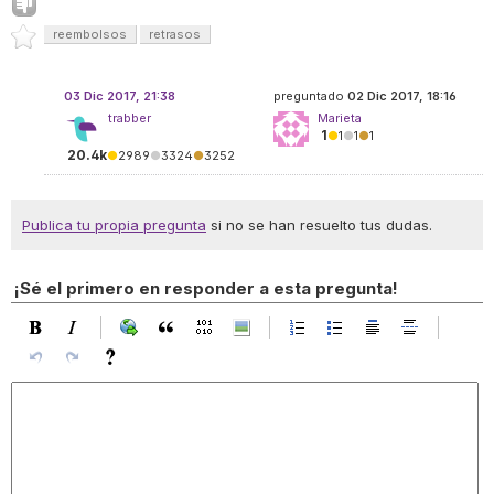
reembolsos
retrasos
03 Dic 2017, 21:38
preguntado
02 Dic 2017, 18:16
trabber
Marieta
1
●
1
●
1
●
1
20.4k
●
2989
●
3324
●
3252
Publica tu propia pregunta
si no se han resuelto tus dudas.
¡Sé el primero en responder a esta pregunta!