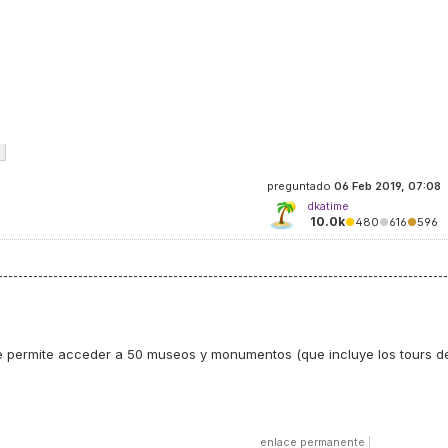
preguntado
06 Feb 2019, 07:08
dkatime
10.0k
●
480
●
616
●
596
 permite acceder a 50 museos y monumentos (que incluye los tours d
enlace permanente
|