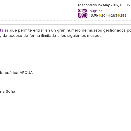
respondido
23 May 2019, 08:05
hugalda
3.9k
●
204
●
283
●
258
tales
que permite entrar en un gran número de museos gestionados p
y da acceso de forma ilimitada a los siguientes museos:
ubacuática ARQUA
na Sofía