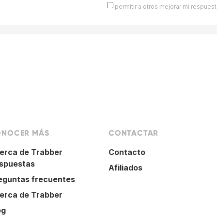
permitir a otros mejorar mi respuest
NOCER MÁS
CONTACTAR
erca de Trabber
Contacto
spuestas
Afiliados
eguntas frecuentes
erca de Trabber
og