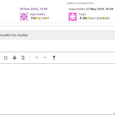
enlace permanente
|
30 Ene 2024, 12:59
respondido
27 May 2019, 10:58
mgonzalez
hugo
116
3.0k
●
2
●
5
●
7
●
162
●
208
●
215
esuelto tus dudas.