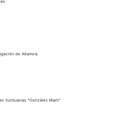
vas
igación de Altamira
s Suntuarias "González Martí"