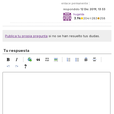
enlace permanente
|
respondido
12 Dic 2019, 13:33
hugalda
3.9k
●
204
●
283
●
258
Publica tu propia pregunta
si no se han resuelto tus dudas.
Tu respuesta