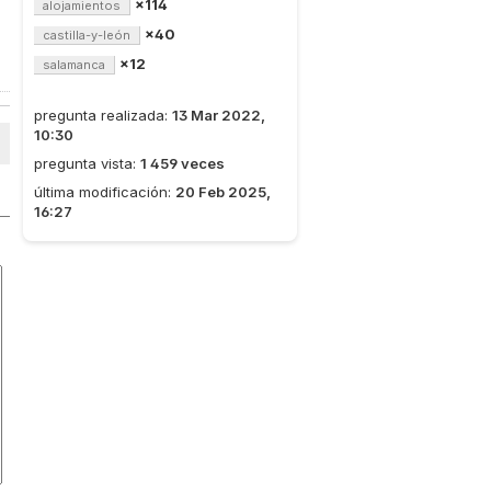
×114
alojamientos
×40
castilla-y-león
×12
salamanca
pregunta realizada:
13 Mar 2022,
10:30
pregunta vista:
1 459 veces
última modificación:
20 Feb 2025,
16:27