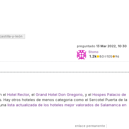
castilla-y-león
preguntado
13 Mar 2022, 10:30
Stono
1.2k
●
80
●
105
●
96
n el
Hotel Rector
, el
Grand Hotel Don Gregorio
, y el
Hospes Palacio de
las. Hay otros hoteles de menos categoria como el Sercotel Puerta de la
 una
lista actualizada de los hoteles mejor valorados de Salamanca en
enlace permanente
|