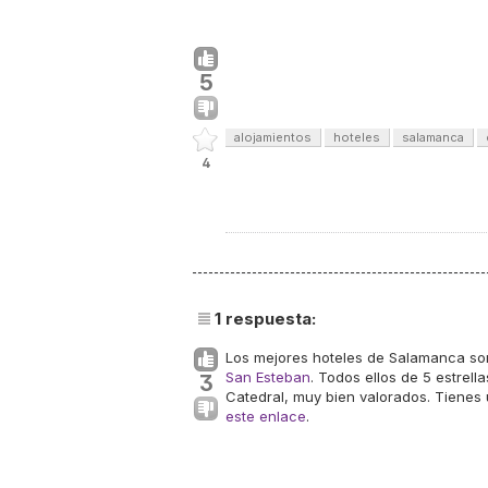
5
alojamientos
hoteles
salamanca
4
1
respuesta:
Los mejores hoteles de Salamanca so
San Esteban
. Todos ellos de 5 estrel
3
Catedral, muy bien valorados. Tienes
este enlace
.