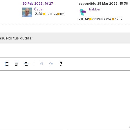
20 Feb 2025, 16:27
respondido
25 Mar 2022, 15:38
Óscar
trabber
2.8k
●
59
●
83
●
112
20.4k
●
2989
●
3324
●
3252
esuelto tus dudas.