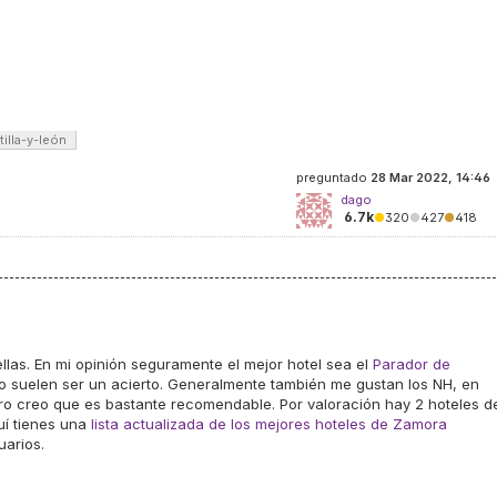
tilla-y-león
preguntado
28 Mar 2022, 14:46
dago
6.7k
●
320
●
427
●
418
llas. En mi opinión seguramente el mejor hotel sea el
Parador de
o suelen ser un acierto. Generalmente también me gustan los NH, en
o creo que es bastante recomendable. Por valoración hay 2 hoteles d
uí tienes una
lista actualizada de los mejores hoteles de Zamora
uarios.