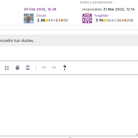
enlace permanente
|
20 Feb 2025, 16:28
respondido
31 Mar 2022, 12:14
Óscar
hugalda
2.8k
3.9k
●
59
●
83
●
112
●
204
●
283
●
258
esuelto tus dudas.