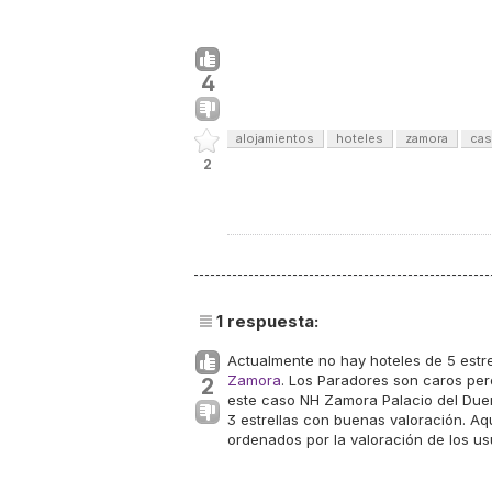
4
alojamientos
hoteles
zamora
cas
2
1
respuesta:
Actualmente no hay hoteles de 5 estre
Zamora
. Los Paradores son caros per
2
este caso NH Zamora Palacio del Duer
3 estrellas con buenas valoración. Aq
ordenados por la valoración de los us