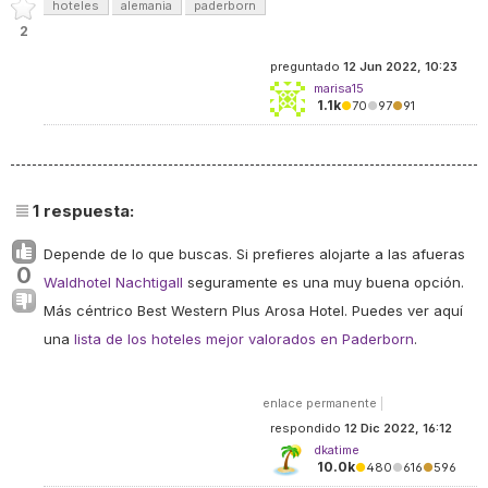
hoteles
alemania
paderborn
2
preguntado
12 Jun 2022, 10:23
marisa15
1.1k
●
70
●
97
●
91
1
respuesta:
Depende de lo que buscas. Si prefieres alojarte a las afueras
0
Waldhotel Nachtigall
seguramente es una muy buena opción.
Más céntrico Best Western Plus Arosa Hotel. Puedes ver aquí
una
lista de los hoteles mejor valorados en Paderborn
.
enlace permanente
|
respondido
12 Dic 2022, 16:12
dkatime
10.0k
●
480
●
616
●
596