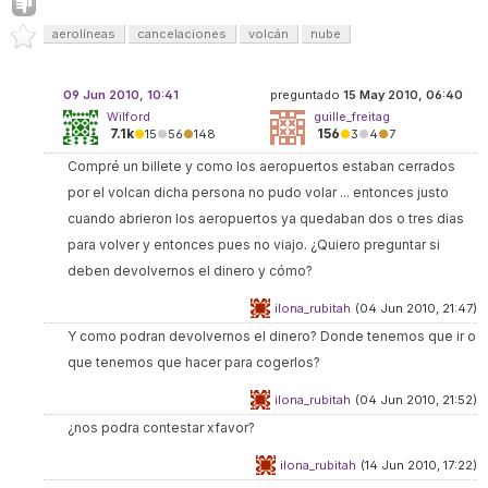
aerolíneas
cancelaciones
volcán
nube
09 Jun 2010, 10:41
preguntado
15 May 2010, 06:40
Wilford
guille_freitag
7.1k
156
●
15
●
56
●
148
●
3
●
4
●
7
Compré un billete y como los aeropuertos estaban cerrados
por el volcan dicha persona no pudo volar ... entonces justo
cuando abrieron los aeropuertos ya quedaban dos o tres dias
para volver y entonces pues no viajo. ¿Quiero preguntar si
deben devolvernos el dinero y cómo?
ilona_rubitah
(04 Jun 2010, 21:47)
Y como podran devolvernos el dinero? Donde tenemos que ir o
que tenemos que hacer para cogerlos?
ilona_rubitah
(04 Jun 2010, 21:52)
¿nos podra contestar xfavor?
ilona_rubitah
(14 Jun 2010, 17:22)