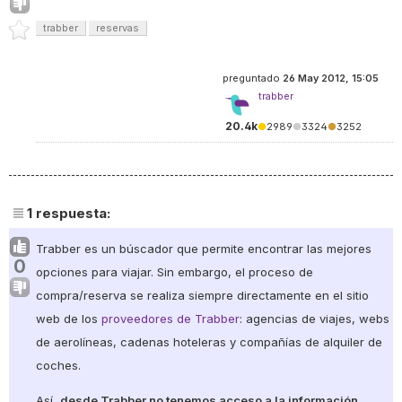
trabber
reservas
preguntado
26 May 2012, 15:05
trabber
20.4k
●
2989
●
3324
●
3252
1
respuesta:
Trabber es un búscador que permite encontrar las mejores
0
opciones para viajar. Sin embargo, el proceso de
compra/reserva se realiza siempre directamente en el sitio
web de los
proveedores de Trabber
: agencias de viajes, webs
de aerolíneas, cadenas hoteleras y compañías de alquiler de
coches.
Así,
desde Trabber no tenemos acceso a la información