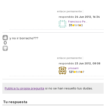
enlace permanente
|
respondido
24 Jun 2012, 16:34
Francisco Pe...
31
●
1
●
1
●
3
y no ir borracho???
0
enlace permanente
|
respondido
23 Jun 2012, 08:08
yrissarri
121
●
1
●
1
●
7
Publica tu propia pregunta
si no se han resuelto tus dudas.
Tu respuesta