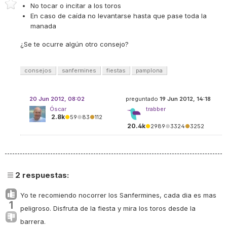
No tocar o incitar a los toros
En caso de caída no levantarse hasta que pase toda la
manada
¿Se te ocurre algún otro consejo?
consejos
sanfermines
fiestas
pamplona
20 Jun 2012, 08:02
preguntado
19 Jun 2012, 14:18
Óscar
trabber
2.8k
●
59
●
83
●
112
20.4k
●
2989
●
3324
●
3252
2
respuestas:
Yo te recomiendo nocorrer los Sanfermines, cada dia es mas
1
peligroso. Disfruta de la fiesta y mira los toros desde la
barrera.