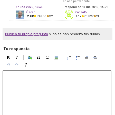
enlace permanente
|
17 Ene 2025, 16:33
respondido
18 Dic 2010, 14:51
Óscar
marisa15
2.8k
1.1k
●
59
●
83
●
112
●
70
●
97
●
91
Publica tu propia pregunta
si no se han resuelto tus dudas.
Tu respuesta