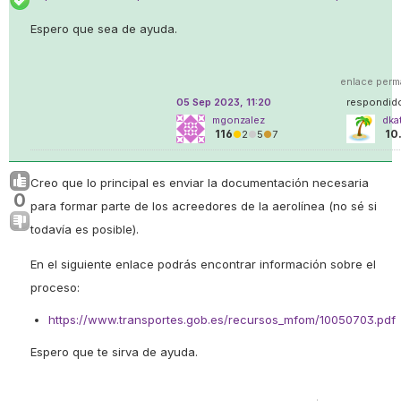
Espero que sea de ayuda.
enlace perm
05 Sep 2023, 11:20
respondi
mgonzalez
dka
116
10
●
2
●
5
●
7
Creo que lo principal es enviar la documentación necesaria
0
para formar parte de los acreedores de la aerolínea (no sé si
todavía es posible).
En el siguiente enlace podrás encontrar información sobre el
proceso:
https://www.transportes.gob.es/recursos_mfom/10050703.pdf
Espero que te sirva de ayuda.