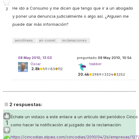
He ido a Consumo y me dicen que tengo que ir a un abogado
2
y poner una denuncia judicialmente o algo así. ¿Alguien me
puede dar más información?
aerolíneas
air-comet
reclamaciones
08 May 2010, 13:03
preguntado
08 May 2010, 10:56
Óscar
trabber
2.8k
●
59
●
83
●
112
20.4k
●
2989
●
3324
●
3252
2
respuestas:
Échale un vistazo a este enlace a un artículo del periódico Cinc
1
como hacer la notificación al juzgado de la reclamación:
https://cincodias.elpais.com/cincodias/2010/04/26/empresas/12