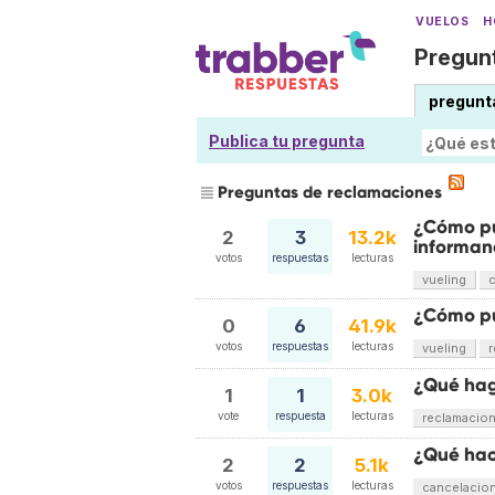
VUELOS
H
Pregunt
pregunt
Publica tu pregunta
Preguntas de reclamaciones
¿Cómo pu
2
3
13.2k
informan
votos
respuestas
lecturas
vueling
¿Cómo pu
0
6
41.9k
votos
respuestas
lecturas
vueling
¿Qué hago
1
1
3.0k
vote
respuesta
lecturas
reclamacio
¿Qué hac
2
2
5.1k
votos
respuestas
lecturas
cancelacio