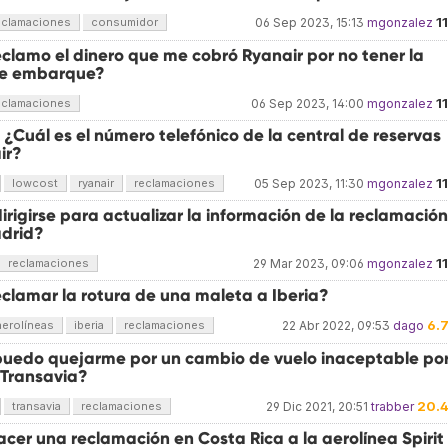
1
eclamaciones
consumidor
06 Sep 2023, 15:13
mgonzalez
clamo el dinero que me cobró Ryanair por no tener la
de embarque?
1
eclamaciones
06 Sep 2023, 14:00
mgonzalez
 ¿Cuál es el número telefónico de la central de reservas
ir?
1
lowcost
ryanair
reclamaciones
05 Sep 2023, 11:30
mgonzalez
rigirse para actualizar la información de la reclamación
adrid?
1
reclamaciones
29 Mar 2023, 09:06
mgonzalez
clamar la rotura de una maleta a Iberia?
6.
aerolíneas
iberia
reclamaciones
22 Abr 2022, 09:53
dago
uedo quejarme por un cambio de vuelo inaceptable po
 Transavia?
20.
transavia
reclamaciones
29 Dic 2021, 20:51
trabber
er una reclamación en Costa Rica a la aerolínea Spirit