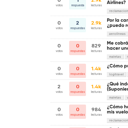
0
1
2.9k
Airlines?
votos
respuesta
lecturas
reclamacio
Por la ca
0
2
2.9k
¿puedo r
votos
respuestas
lecturas
aerolíneas
Me cobrá
0
0
829
hacer un
votos
respuestas
lecturas
maletas
¿Cómo pu
0
0
1.4k
votos
respuestas
lecturas
logitravel
¿Qué ind
2
0
1.4k
(Suponie
votos
respuestas
lecturas
maletas
¿Cómo ha
0
0
984
mis vuel
votos
respuestas
lecturas
reclamacio