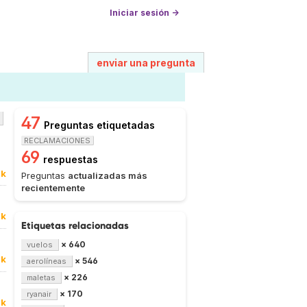
Iniciar sesión →
enviar una pregunta
47
Preguntas etiquetadas
RECLAMACIONES
69
respuestas
8k
Preguntas
actualizadas más
recientemente
8k
Etiquetas relacionadas
× 640
vuelos
8k
× 546
aerolíneas
× 226
maletas
× 170
ryanair
8k