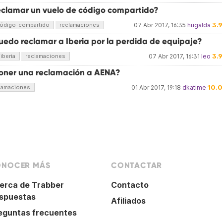
clamar un vuelo de código compartido?
3.
ódigo-compartido
reclamaciones
07 Abr 2017, 16:35
hugalda
edo reclamar a Iberia por la perdida de equipaje?
3.
iberia
reclamaciones
07 Abr 2017, 16:31
leo
ner una reclamación a AENA?
10.
lamaciones
01 Abr 2017, 19:18
dkatime
NOCER MÁS
CONTACTAR
erca de Trabber
Contacto
spuestas
Afiliados
eguntas frecuentes