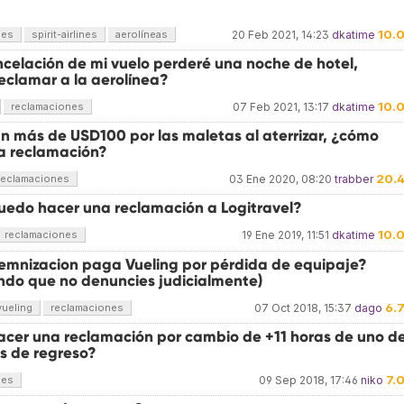
10.
nes
spirit-airlines
aerolíneas
20 Feb 2021, 14:23
dkatime
ncelación de mi vuelo perderé una noche de hotel,
eclamar a la aerolínea?
10.
reclamaciones
07 Feb 2021, 13:17
dkatime
n más de USD100 por las maletas al aterrizar, ¿cómo
a reclamación?
20.
reclamaciones
03 Ene 2020, 08:20
trabber
edo hacer una reclamación a Logitravel?
10.
reclamaciones
19 Ene 2019, 11:51
dkatime
emnizacion paga Vueling por pérdida de equipaje?
ndo que no denuncies judicialmente)
6.
vueling
reclamaciones
07 Oct 2018, 15:37
dago
cer una reclamación por cambio de +11 horas de uno d
os de regreso?
7.
nes
09 Sep 2018, 17:46
niko