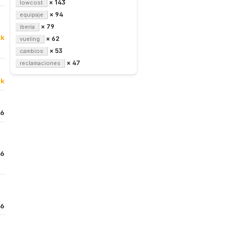
× 143
lowcost
× 94
equipaje
× 79
iberia
8k
× 62
vueling
× 53
cambios
× 47
reclamaciones
8k
16
16
16