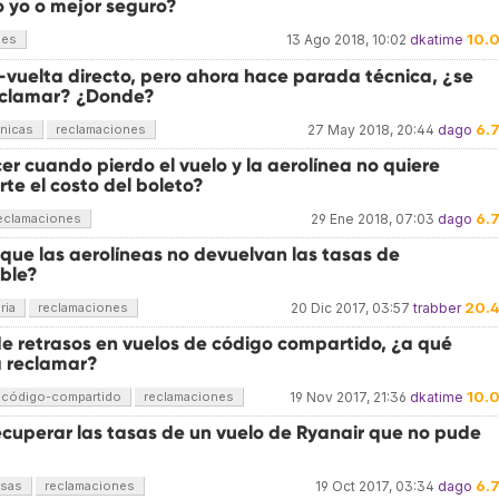
 yo o mejor seguro?
10.
nes
13 Ago 2018, 10:02
dkatime
-vuelta directo, pero ahora hace parada técnica, ¿se
eclamar? ¿Donde?
6.
nicas
reclamaciones
27 May 2018, 20:44
dago
r cuando pierdo el vuelo y la aerolínea no quiere
te el costo del boleto?
6.
eclamaciones
29 Ene 2018, 07:03
dago
 que las aerolíneas no devuelvan las tasas de
ble?
20.
ria
reclamaciones
20 Dic 2017, 03:57
trabber
de retrasos en vuelos de código compartido, ¿a qué
a reclamar?
10.
código-compartido
reclamaciones
19 Nov 2017, 21:36
dkatime
cuperar las tasas de un vuelo de Ryanair que no pude
6.
asas
reclamaciones
19 Oct 2017, 03:34
dago