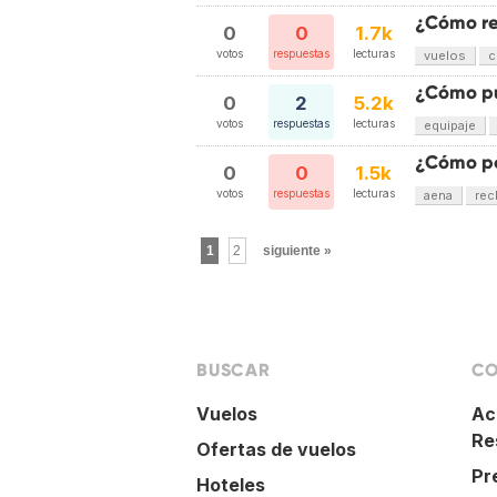
¿Cómo re
0
0
1.7k
votos
respuestas
lecturas
vuelos
c
¿Cómo pu
0
2
5.2k
votos
respuestas
lecturas
equipaje
¿Cómo po
0
0
1.5k
votos
respuestas
lecturas
aena
rec
1
2
siguiente »
BUSCAR
CO
Vuelos
Ac
Re
Ofertas de vuelos
Pr
Hoteles