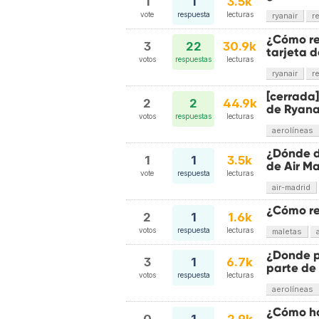
1
1
3.5k
vote
respuesta
lecturas
ryanair
r
¿Cómo re
3
22
30.9k
tarjeta 
votos
respuestas
lecturas
ryanair
r
[cerrada]
2
2
44.9k
de Ryana
votos
respuestas
lecturas
aerolíneas
¿Dónde di
1
1
3.5k
de Air M
vote
respuesta
lecturas
air-madrid
¿Cómo re
2
1
1.6k
votos
respuesta
lecturas
maletas
¿Donde p
3
1
6.7k
parte de
votos
respuesta
lecturas
aerolíneas
¿Cómo hac