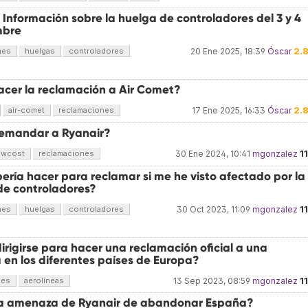
 Información sobre la huelga de controladores del 3 y 4
mbre
2.
nes
huelgas
controladores
20 Ene 2025, 18:39
Óscar
cer la reclamación a Air Comet?
2.
air-comet
reclamaciones
17 Ene 2025, 16:33
Óscar
emandar a Ryanair?
1
owcost
reclamaciones
30 Ene 2024, 10:41
mgonzalez
ría hacer para reclamar si me he visto afectado por la
 de controladores?
1
nes
huelgas
controladores
30 Oct 2023, 11:09
mgonzalez
rigirse para hacer una reclamación oficial a una
 en los diferentes países de Europa?
1
nes
aerolíneas
13 Sep 2023, 08:59
mgonzalez
 la amenaza de Ryanair de abandonar España?