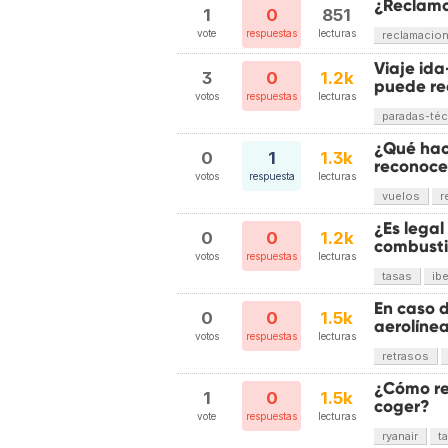
¿Reclamo
1
0
851
vote
respuestas
lecturas
reclamacio
Viaje ida
3
0
1.2k
puede r
votos
respuestas
lecturas
paradas-téc
¿Qué hace
0
1
1.3k
reconocer
votos
respuesta
lecturas
vuelos
r
¿Es legal
0
0
1.2k
combusti
votos
respuestas
lecturas
tasas
ibe
En caso 
0
0
1.5k
aerolíne
votos
respuestas
lecturas
retrasos
¿Cómo re
1
0
1.5k
coger?
vote
respuestas
lecturas
ryanair
t