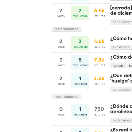
[cerrada]
2
2
6.5k
de dicie
votos
respuestas
lecturas
cancelacio
reclamaciones
¿Cómo ha
2
2
4.6k
votos
respuestas
lecturas
aerolíneas
¿Cómo d
3
5
7.8k
votos
respuestas
lecturas
ryanair
l
¿Qué debe
2
1
3.4k
'huelga'
votos
respuesta
lecturas
cancelacio
reclamaciones
¿Dónde di
0
1
750
aerolínea
votos
respuesta
lecturas
reclamacio
¿Es real