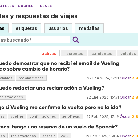
OTELES
COCHES
TRENES
as y respuestas de viajes
as
etiquetas
usuarios
medallas
activas
recientes
candentes
votadas
edo demostrar que no recibí el email de Vueling
do sobre cambio de horario?
2.
cambios
reclamaciones
22 Ene 2026, 17:11
Óscar
edo redactar una reclamación a Vueling?
2.
reclamaciones
22 Ene 2026, 16:31
Óscar
 si Vueling me confirma la vuelta pero no la ida?
2.
nes
vueling
confirmaciones
aerolíneas
19 Feb 2025, 17:19
Óscar
er si tengo una reserva de un vuelo de Spanair?
2.
nes
reclamaciones
spanair
2012
19 Feb 2025, 13:04
Óscar