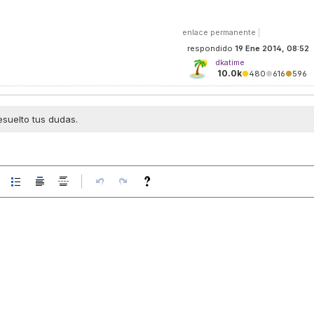
enlace permanente
|
respondido
19 Ene 2014, 08:52
dkatime
10.0k
●
480
●
616
●
596
esuelto tus dudas.