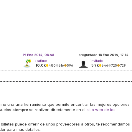
19 Ene 2014, 08:48
preguntado
18 Ene 2014, 17:14
dkatime
invitado
10.0k
5.9k
●
480
●
616
●
596
●
646
●
725
●
729
sino una una herramienta que permite encontrar las mejores opciones
 vuelos
siempre
se realizan directamente en el
sitio web de los
 billetes puede diferir de unos proveedores a otros, te recomendamos
dor para más detalles.