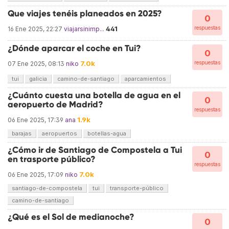
Que viajes tenéis planeados en 2025?
0
441
respuestas
16 Ene 2025, 22:27
viajarsinimp...
¿Dónde aparcar el coche en Tui?
0
7.0k
respuestas
07 Ene 2025, 08:13
niko
tui
galicia
camino-de-santiago
aparcamientos
¿Cuánto cuesta una botella de agua en el
0
aeropuerto de Madrid?
respuestas
1.9k
06 Ene 2025, 17:39
ana
barajas
aeropuertos
botellas-agua
¿Cómo ir de Santiago de Compostela a Tui
0
en trasporte público?
respuestas
7.0k
06 Ene 2025, 17:09
niko
santiago-de-compostela
tui
transporte-público
camino-de-santiago
¿Qué es el Sol de medianoche?
0