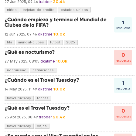
20.4k
27 Jun 2025, 09:46
trabber
niños
tarjetas-de-crédito
estados-unidos
¿Cuándo empieza y termina el Mundial de
1
Clubes de la FIFA?
respuesta
10.0k
12 Jun 2025, 09:46
dkatime
fifa
mundial-clubes
fútbol
2025
¿Qué es nocturismo?
0
10.0k
respuestas
27 May 2025, 08:05
dkatime
nocturismo
definiciones
¿Cuándo es el Travel Tuesday?
1
10.0k
respuesta
14 May 2025, 11:49
dkatime
travel-tuesday
fechas
¿Qué es el Travel Tuesday?
0
20.4k
respuestas
23 Abr 2025, 08:49
trabber
travel-tuesday
viajes
¿Se puede usar el Via-T español en las