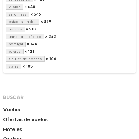
× 640
vuelos
× 546
aerolíneas
× 369
estados-unidos
× 287
hoteles
× 242
transporte-público
× 144
portugal
× 121
barajas
× 106
alquiler-de-coches
× 105
viajes
BUSCAR
Vuelos
Ofertas de vuelos
Hoteles