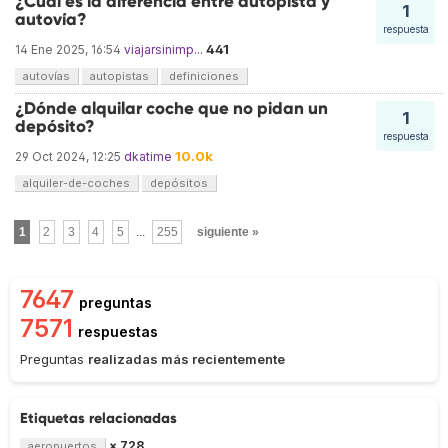
¿Cuál es la diferencia entre autopista y
1
autovía?
respuesta
441
14 Ene 2025, 16:54
viajarsinimp...
autovías
autopistas
definiciones
¿Dónde alquilar coche que no pidan un
1
depósito?
respuesta
10.0k
29 Oct 2024, 12:25
dkatime
alquiler-de-coches
depósitos
1
2
3
4
5
...
255
siguiente »
7647
preguntas
7571
respuestas
Preguntas
realizadas más recientemente
Etiquetas relacionadas
× 728
aeropuertos