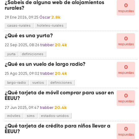
¿Sabeis de alguna web de alojamientos
0
rurales?
respuestas
2.8k
29 Ene 2026, 09:25
Óscar
casas-rurales
hoteles-rurales
¿Qué es una yurta?
0
20.4k
respuestas
22 Sep 2025, 08:26
trabber
yurta
definiciones
¿Qué es un vuelo de largo radio?
0
20.4k
respuestas
25 Ago 2025, 09:02
trabber
largo-radio
vuelos
definiciones
¿Qué tarjeta de móvil comprar para usar en
0
EEUU?
respuestas
20.4k
27 Jun 2025, 09:47
trabber
móviles
sims
estados-unidos
¿Qué tarjeta de crédito para niños llevar a
0
EEUU?
respuestas