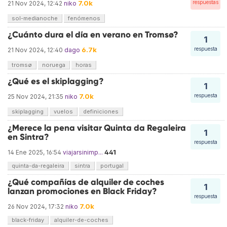
7.0k
respuestas
21 Nov 2024, 12:42
niko
sol-medianoche
fenómenos
¿Cuánto dura el día en verano en Tromsø?
1
6.7k
respuesta
21 Nov 2024, 12:40
dago
tromsø
noruega
horas
¿Qué es el skiplagging?
1
7.0k
respuesta
25 Nov 2024, 21:35
niko
skiplagging
vuelos
definiciones
¿Merece la pena visitar Quinta da Regaleira
1
en Sintra?
respuesta
441
14 Ene 2025, 16:54
viajarsinimp...
quinta-da-regaleira
sintra
portugal
¿Qué compañías de alquiler de coches
1
lanzan promociones en Black Friday?
respuesta
7.0k
26 Nov 2024, 17:32
niko
black-friday
alquiler-de-coches