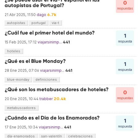
0
autopistas de Portugal?
respuestas
6.7k
21 Abr 2025, 11:50
dago
autopistas
portugal
via-t
¿Cuál fue el primer hotel del mundo?
1
441
respuesta
15 Feb 2025, 17:12
viajarsinimp...
hoteles
¿Qué es el Blue Monday?
1
441
respuesta
28 Ene 2025, 07:06
viajarsinimp...
blue-monday
definiciones
¿Qué son los metabuscadores de hoteles?
0
20.4k
respuestas
20 Ene 2025, 10:44
trabber
metabuscadores
¿Cuándo es el Día de los Enamorados?
1
441
respuesta
17 Ene 2025, 10:34
viajarsinimp...
día-enamorados
san-valentín
celebraciones