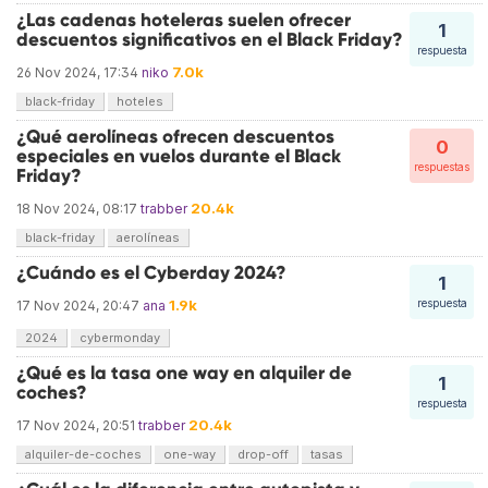
¿Las cadenas hoteleras suelen ofrecer
1
descuentos significativos en el Black Friday?
respuesta
7.0k
26 Nov 2024, 17:34
niko
black-friday
hoteles
¿Qué aerolíneas ofrecen descuentos
0
especiales en vuelos durante el Black
respuestas
Friday?
20.4k
18 Nov 2024, 08:17
trabber
black-friday
aerolíneas
¿Cuándo es el Cyberday 2024?
1
1.9k
respuesta
17 Nov 2024, 20:47
ana
2024
cybermonday
¿Qué es la tasa one way en alquiler de
1
coches?
respuesta
20.4k
17 Nov 2024, 20:51
trabber
alquiler-de-coches
one-way
drop-off
tasas