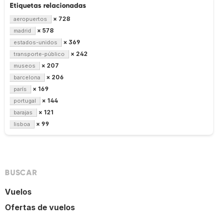
Etiquetas relacionadas
× 728
aeropuertos
× 578
madrid
× 369
estados-unidos
× 242
transporte-público
× 207
museos
× 206
barcelona
× 169
parís
× 144
portugal
× 121
barajas
× 99
lisboa
BUSCAR
Vuelos
Ofertas de vuelos