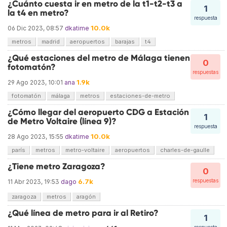
¿Cuánto cuesta ir en metro de la t1-t2-t3 a
1
la t4 en metro?
respuesta
10.0k
06 Dic 2023, 08:57
dkatime
metros
madrid
aeropuertos
barajas
t4
¿Qué estaciones del metro de Málaga tienen
0
fotomatón?
respuestas
1.9k
29 Ago 2023, 10:01
ana
fotomatón
málaga
metros
estaciones-de-metro
¿Cómo llegar del aeropuerto CDG a Estación
1
de Metro Voltaire (línea 9)?
respuesta
10.0k
28 Ago 2023, 15:55
dkatime
parís
metros
metro-voltaire
aeropuertos
charles-de-gaulle
¿Tiene metro Zaragoza?
0
6.7k
respuestas
11 Abr 2023, 19:53
dago
zaragoza
metros
aragón
¿Qué línea de metro para ir al Retiro?
1