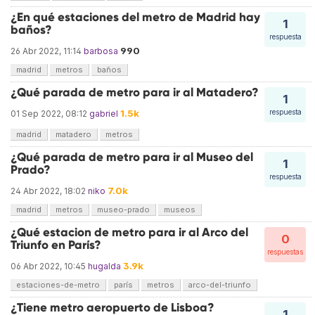
¿En qué estaciones del metro de Madrid hay
1
baños?
respuesta
990
26 Abr 2022, 11:14
barbosa
madrid
metros
baños
¿Qué parada de metro para ir al Matadero?
1
1.5k
respuesta
01 Sep 2022, 08:12
gabriel
madrid
matadero
metros
¿Qué parada de metro para ir al Museo del
1
Prado?
respuesta
7.0k
24 Abr 2022, 18:02
niko
madrid
metros
museo-prado
museos
¿Qué estacion de metro para ir al Arco del
0
Triunfo en París?
respuestas
3.9k
06 Abr 2022, 10:45
hugalda
estaciones-de-metro
parís
metros
arco-del-triunfo
¿Tiene metro aeropuerto de Lisboa?
1