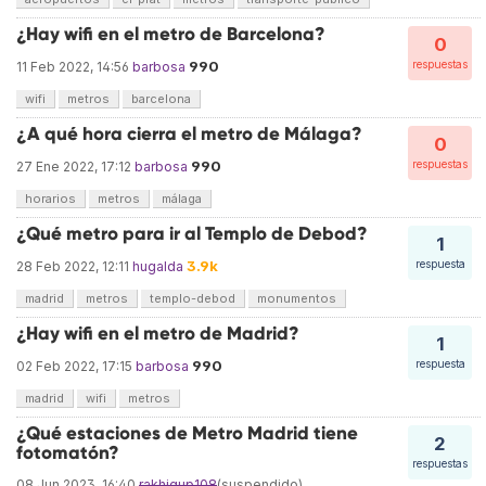
¿Hay wifi en el metro de Barcelona?
0
990
respuestas
11 Feb 2022, 14:56
barbosa
wifi
metros
barcelona
¿A qué hora cierra el metro de Málaga?
0
990
respuestas
27 Ene 2022, 17:12
barbosa
horarios
metros
málaga
¿Qué metro para ir al Templo de Debod?
1
3.9k
respuesta
28 Feb 2022, 12:11
hugalda
madrid
metros
templo-debod
monumentos
¿Hay wifi en el metro de Madrid?
1
990
respuesta
02 Feb 2022, 17:15
barbosa
madrid
wifi
metros
¿Qué estaciones de Metro Madrid tiene
2
fotomatón?
respuestas
08 Jun 2023, 16:40
rakhigup108
(suspendido)