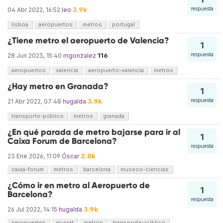
3.9k
respuesta
04 Abr 2022, 16:52
leo
lisboa
aeropuertos
metros
portugal
¿Tiene metro el aeropuerto de Valencia?
1
116
respuesta
28 Jun 2023, 15:40
mgonzalez
aeropuertos
valencia
aeropuerto-valencia
metros
¿Hay metro en Granada?
1
3.9k
respuesta
21 Abr 2022, 07:48
hugalda
transporte-público
metros
granada
¿En qué parada de metro bajarse para ir al
1
Caixa Forum de Barcelona?
respuesta
2.8k
23 Ene 2026, 11:09
Óscar
caixa-forum
metros
barcelona
museos-ciencias
¿Cómo ir en metro al Aeropuerto de
1
Barcelona?
respuesta
3.9k
26 Jul 2022, 14:15
hugalda
aeropuertos
el-prat
metros
transporte-público