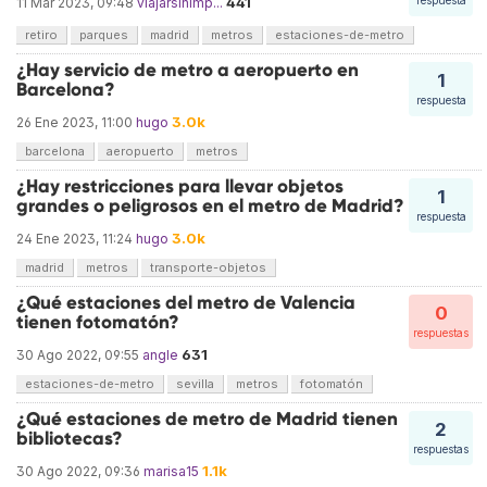
441
respuesta
11 Mar 2023, 09:48
viajarsinimp...
retiro
parques
madrid
metros
estaciones-de-metro
¿Hay servicio de metro a aeropuerto en
1
Barcelona?
respuesta
3.0k
26 Ene 2023, 11:00
hugo
barcelona
aeropuerto
metros
¿Hay restricciones para llevar objetos
1
grandes o peligrosos en el metro de Madrid?
respuesta
3.0k
24 Ene 2023, 11:24
hugo
madrid
metros
transporte-objetos
¿Qué estaciones del metro de Valencia
0
tienen fotomatón?
respuestas
631
30 Ago 2022, 09:55
angle
estaciones-de-metro
sevilla
metros
fotomatón
¿Qué estaciones de metro de Madrid tienen
2
bibliotecas?
respuestas
1.1k
30 Ago 2022, 09:36
marisa15