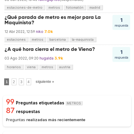
estaciones-de-metro
metros
fotomatón
madrid
¿Qué parada de metro es mejor para La
1
Maquinista?
respuesta
7.0k
12 Abr 2022, 12:59
niko
estaciones
metros
barcelona
la-maquinista
¿A qué hora cierra el metro de Viena?
1
3.9k
respuesta
03 Ago 2022, 09:20
hugalda
horarios
viena
metros
austria
1
2
3
4
siguiente »
99
Preguntas etiquetadas
METROS
87
respuestas
Preguntas
realizadas más recientemente