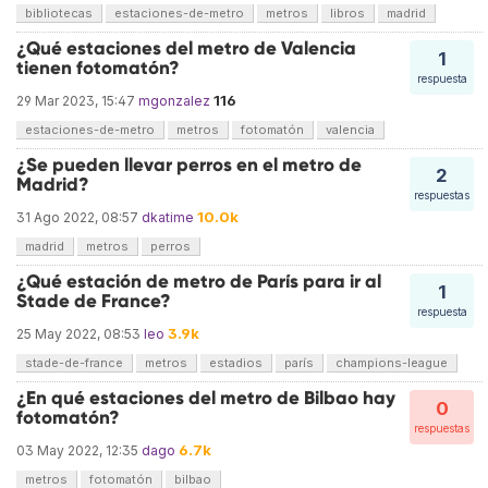
bibliotecas
estaciones-de-metro
metros
libros
madrid
¿Qué estaciones del metro de Valencia
1
tienen fotomatón?
respuesta
116
29 Mar 2023, 15:47
mgonzalez
estaciones-de-metro
metros
fotomatón
valencia
¿Se pueden llevar perros en el metro de
2
Madrid?
respuestas
10.0k
31 Ago 2022, 08:57
dkatime
madrid
metros
perros
¿Qué estación de metro de París para ir al
1
Stade de France?
respuesta
3.9k
25 May 2022, 08:53
leo
stade-de-france
metros
estadios
parís
champions-league
¿En qué estaciones del metro de Bilbao hay
0
fotomatón?
respuestas
6.7k
03 May 2022, 12:35
dago
metros
fotomatón
bilbao