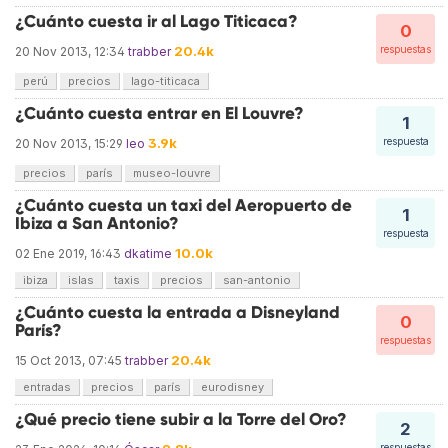
¿Cuánto cuesta ir al Lago Titicaca?
0
20.4k
respuestas
20 Nov 2013, 12:34
trabber
perú
precios
lago-titicaca
¿Cuánto cuesta entrar en El Louvre?
1
3.9k
respuesta
20 Nov 2013, 15:29
leo
precios
parís
museo-louvre
¿Cuánto cuesta un taxi del Aeropuerto de
1
Ibiza a San Antonio?
respuesta
10.0k
02 Ene 2019, 16:43
dkatime
ibiza
islas
taxis
precios
san-antonio
¿Cuánto cuesta la entrada a Disneyland
0
París?
respuestas
20.4k
15 Oct 2013, 07:45
trabber
entradas
precios
parís
eurodisney
¿Qué precio tiene subir a la Torre del Oro?
2
respuestas