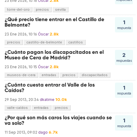
2.8k
23 Ene 2026, 10:16
Óscar
torre-del-oro
precios
sevilla
¿Qué precio tiene entrar en el Castillo de
1
Belmonte?
respuesta
2.8k
23 Ene 2026, 10:16
Óscar
precios
castillo-de-belmonte
castillos
¿Cuánto pagan los discapacitados en el
2
Museo de Cera de Madrid?
respuestas
2.8k
23 Ene 2026, 10:15
Óscar
museos-de-cera
entradas
precios
discapacitados
¿Cuánto cuesta entrar al Valle de los
1
Caídos?
respuesta
10.0k
29 Sep 2013, 20:34
dkatime
valle-caídos
entradas
precios
¿Por qué son más caros los viajes cuando se
1
va solo?
respuesta
6.7k
11 Sep 2013, 09:02
dago