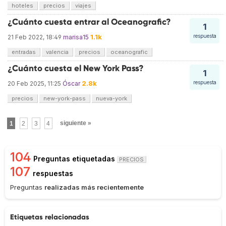
hoteles
precios
viajes
¿Cuánto cuesta entrar al Oceanografic?
1
1.1k
respuesta
21 Feb 2022, 18:49
marisa15
entradas
valencia
precios
oceanografic
¿Cuánto cuesta el New York Pass?
1
2.8k
respuesta
20 Feb 2025, 11:25
Óscar
precios
new-york-pass
nueva-york
1
2
3
4
siguiente »
104
Preguntas etiquetadas
PRECIOS
107
respuestas
Preguntas
realizadas más recientemente
Etiquetas relacionadas