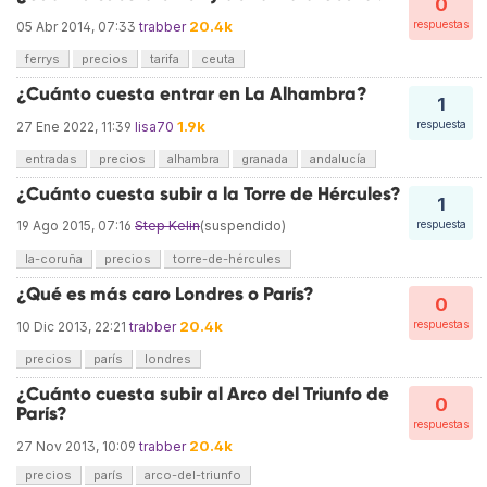
0
20.4k
respuestas
05 Abr 2014, 07:33
trabber
ferrys
precios
tarifa
ceuta
¿Cuánto cuesta entrar en La Alhambra?
1
1.9k
respuesta
27 Ene 2022, 11:39
lisa70
entradas
precios
alhambra
granada
andalucía
¿Cuánto cuesta subir a la Torre de Hércules?
1
19 Ago 2015, 07:16
Step Kelin
(suspendido)
respuesta
la-coruña
precios
torre-de-hércules
¿Qué es más caro Londres o París?
0
20.4k
respuestas
10 Dic 2013, 22:21
trabber
precios
parís
londres
¿Cuánto cuesta subir al Arco del Triunfo de
0
París?
respuestas
20.4k
27 Nov 2013, 10:09
trabber
precios
parís
arco-del-triunfo