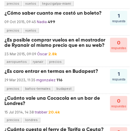
precios
vuelos
tegucigalpa-miami
¿Cómo saber cuanto me costó un boleto?
1
499
respuesta
09 Oct 2015, 09:45
Nadia
precios
vuelos
¿Es posible comprar vuelos en el mostrador
0
de Ryanair al mismo precio que en su web?
respuestas
2.8k
23 Mar 2015, 09:09
Óscar
aeropuertos
ryanair
precios
¿Es caro entrar en termas en Budapest?
1
116
respuesta
29 Mar 2023, 11:35
mgonzalez
precios
baños-termales
budapest
¿Cuánto vale una Cocacola en un bar de
0
Londres?
respuestas
20.4k
15 Jul 2014, 14:38
trabber
precios
londres
¿Cuánto cuesta el ferry de Tarifa a Ceuta?