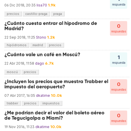
1.9k
respuesta
06 Dic 2018, 20:35
lisa70
precios
castillo-praga
praga
¿Cuánto cuesta entrar al hipodromo de
0
Madrid?
respuestas
1.2k
22 Sep 2018, 11:25
Stono
hipódromos
madrid
precios
¿Cuánto vale un café en Moscú?
1
6.7k
respuesta
22 Abr 2018, 11:58
dago
moscú
precios
¿Incluyen los precios que muestra Trabber el
0
impuesto del aeropuerto?
respuestas
10.0k
07 Abr 2017, 16:05
dkatime
trabber
precios
impuestos
¿Me podrían decir el valor del boleto aéreo
0
de Tegucigalpa a Miami?
respuestas
10.0k
19 Nov 2016, 11:23
dkatime