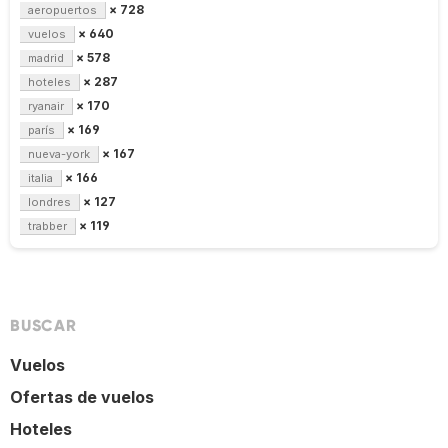
× 728
aeropuertos
× 640
vuelos
× 578
madrid
× 287
hoteles
× 170
ryanair
× 169
parís
× 167
nueva-york
× 166
italia
× 127
londres
× 119
trabber
BUSCAR
Vuelos
Ofertas de vuelos
Hoteles