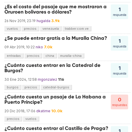
¿Es el costo del pasaje que me mostraron a
1
Oruroen bolivares o dólares?
respuesta
3.9k
26 Nov 2019, 23:19
hugalda
vuelos
precios
venezuela
trabber.com.ve
¿Se puede entrar gratis a la Muralla China?
1
7.0k
respuesta
09 Abr 2019, 10:22
niko
entradas
precios
china
muralla-china
¿Cuánto cuesta entrar en la Catedral de
1
Burgos?
respuesta
116
30 Ene 2024, 12:58
mgonzalez
burgos
precios
catedral-burgos
¿Cuánto cuesta un pasaje de La Habana a
0
Puerto Príncipe?
respuestas
10.0k
20 Dic 2018, 17:06
dkatime
precios
vuelos
¿Cuánto cuesta entrar al Castillo de Praga?
1