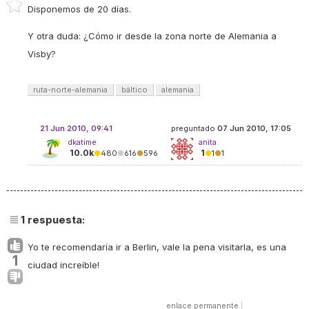
Disponemos de 20 días.
Y otra duda: ¿Cómo ir desde la zona norte de Alemania a
Visby?
ruta-norte-alemania
báltico
alemania
21 Jun 2010, 09:41
preguntado
07 Jun 2010, 17:05
dkatime
anita
10.0k
1
●
480
●
616
●
596
●
1
●
1
1
respuesta:
Yo te recomendaría ir a Berlin, vale la pena visitarla, es una
1
ciudad increíble!
enlace permanente
|