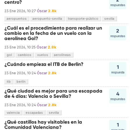
centro?
respuestas
2.8k
23 Ene 2026, 10:27
Óscar
aeropuertos
aeropuerto-sevilla
transporte-público
sevilla
¿Cuál es el procedimiento para realizar un
2
cambio en la fecha de un vuelo con la
respuestas
aerolínea Gol?
2.8k
23 Ene 2026, 10:25
Óscar
gol
cambios
vuelos
aerolíneas
¿Cuándo empieza el ITB de Berlín?
1
2.8k
respuesta
23 Ene 2026, 10:24
Óscar
itb
berlín
¿Qué ciudad es mejor para una escapada
4
de 4 días: Valencia o Sevilla?
respuestas
2.8k
23 Ene 2026, 10:24
Óscar
valencia
escapadas
sevilla
¿Qué castillos hay visitables en la
1
Comunidad Valenciana?