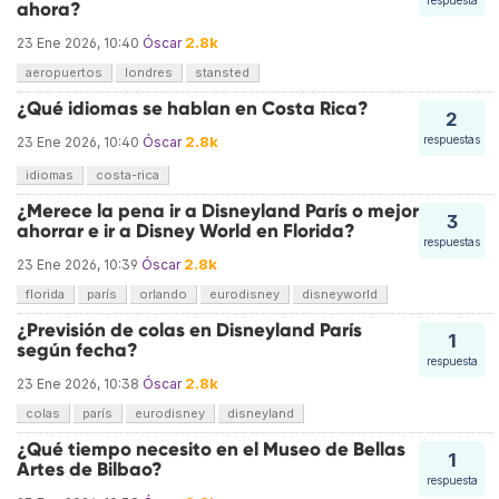
respuesta
ahora?
2.8k
23 Ene 2026, 10:40
Óscar
aeropuertos
londres
stansted
¿Qué idiomas se hablan en Costa Rica?
2
2.8k
respuestas
23 Ene 2026, 10:40
Óscar
idiomas
costa-rica
¿Merece la pena ir a Disneyland París o mejor
3
ahorrar e ir a Disney World en Florida?
respuestas
2.8k
23 Ene 2026, 10:39
Óscar
florida
parís
orlando
eurodisney
disneyworld
¿Previsión de colas en Disneyland París
1
según fecha?
respuesta
2.8k
23 Ene 2026, 10:38
Óscar
colas
parís
eurodisney
disneyland
¿Qué tiempo necesito en el Museo de Bellas
1
Artes de Bilbao?
respuesta