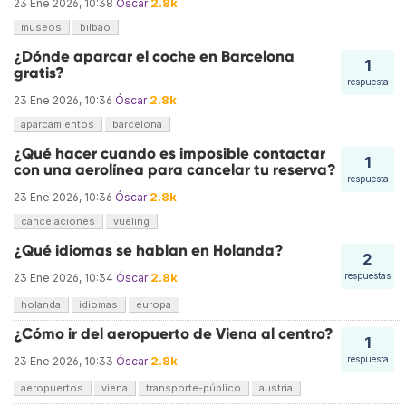
2.8k
23 Ene 2026, 10:38
Óscar
museos
bilbao
¿Dónde aparcar el coche en Barcelona
1
gratis?
respuesta
2.8k
23 Ene 2026, 10:36
Óscar
aparcamientos
barcelona
¿Qué hacer cuando es imposible contactar
1
con una aerolínea para cancelar tu reserva?
respuesta
2.8k
23 Ene 2026, 10:36
Óscar
cancelaciones
vueling
¿Qué idiomas se hablan en Holanda?
2
2.8k
respuestas
23 Ene 2026, 10:34
Óscar
holanda
idiomas
europa
¿Cómo ir del aeropuerto de Viena al centro?
1
2.8k
respuesta
23 Ene 2026, 10:33
Óscar
aeropuertos
viena
transporte-público
austria