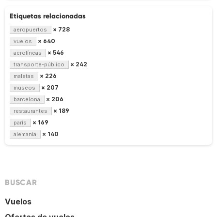
Etiquetas relacionadas
× 728
aeropuertos
× 640
vuelos
× 546
aerolíneas
× 242
transporte-público
× 226
maletas
× 207
museos
× 206
barcelona
× 189
restaurantes
× 169
parís
× 140
alemania
BUSCAR
Vuelos