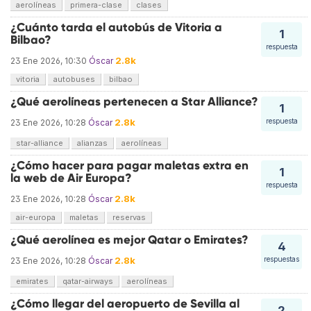
aerolíneas
primera-clase
clases
¿Cuánto tarda el autobús de Vitoria a
1
Bilbao?
respuesta
2.8k
23 Ene 2026, 10:30
Óscar
vitoria
autobuses
bilbao
¿Qué aerolíneas pertenecen a Star Alliance?
1
2.8k
respuesta
23 Ene 2026, 10:28
Óscar
star-alliance
alianzas
aerolíneas
¿Cómo hacer para pagar maletas extra en
1
la web de Air Europa?
respuesta
2.8k
23 Ene 2026, 10:28
Óscar
air-europa
maletas
reservas
¿Qué aerolínea es mejor Qatar o Emirates?
4
2.8k
respuestas
23 Ene 2026, 10:28
Óscar
emirates
qatar-airways
aerolíneas
¿Cómo llegar del aeropuerto de Sevilla al
2