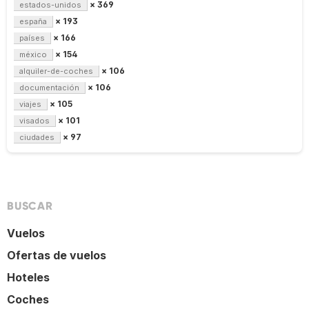
× 369
estados-unidos
× 193
españa
× 166
países
× 154
méxico
× 106
alquiler-de-coches
× 106
documentación
× 105
viajes
× 101
visados
× 97
ciudades
BUSCAR
Vuelos
Ofertas de vuelos
Hoteles
Coches