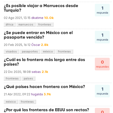
¿Es posible viajar a Marruecos desde
1
Turquía?
respuesta
10.0k
02 Ago 2021, 13:15
dkatime
áfrica
marruecos
fronteras
¿Se puede entrar en México con el
1
pasaporte vencido?
respuesta
2.8k
20 Feb 2025, 16:12
Óscar
visados
pasaportes
méxico
fronteras
¿Cuál es la frontera más larga entre dos
0
países?
respuestas
2.1k
22 Dic 2020, 18:08
sebas
fronteras
países
¿Qué países hacen frontera con México?
1
3.9k
respuesta
21 Abr 2022, 09:22
hugalda
méxico
fronteras
¿Por qué las fronteras de EEUU son rectas?
0