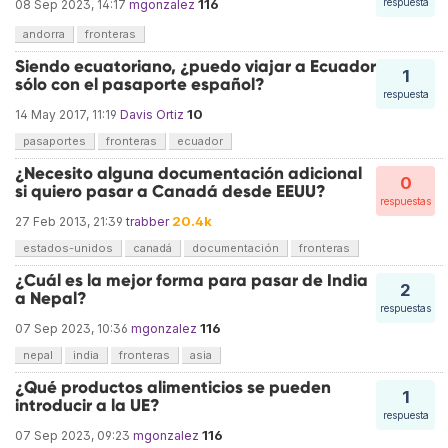
116
respuesta
08 Sep 2023, 14:17
mgonzalez
andorra
fronteras
Siendo ecuatoriano, ¿puedo viajar a Ecuador
1
sólo con el pasaporte español?
respuesta
10
14 May 2017, 11:19
Davis Ortiz
pasaportes
fronteras
ecuador
¿Necesito alguna documentación adicional
0
si quiero pasar a Canadá desde EEUU?
respuestas
20.4k
27 Feb 2013, 21:39
trabber
estados-unidos
canadá
documentación
fronteras
¿Cuál es la mejor forma para pasar de India
2
a Nepal?
respuestas
116
07 Sep 2023, 10:36
mgonzalez
nepal
india
fronteras
asia
¿Qué productos alimenticios se pueden
1
introducir a la UE?
respuesta
116
07 Sep 2023, 09:23
mgonzalez