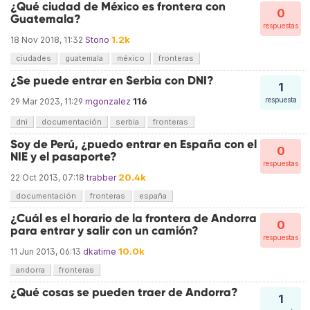
¿Qué ciudad de México es frontera con
0
Guatemala?
respuestas
1.2k
18 Nov 2018, 11:32
Stono
ciudades
guatemala
méxico
fronteras
¿Se puede entrar en Serbia con DNI?
1
116
respuesta
29 Mar 2023, 11:29
mgonzalez
dni
documentación
serbia
fronteras
Soy de Perú, ¿puedo entrar en España con el
0
NIE y el pasaporte?
respuestas
20.4k
22 Oct 2013, 07:18
trabber
documentación
fronteras
españa
¿Cuál es el horario de la frontera de Andorra
0
para entrar y salir con un camión?
respuestas
10.0k
11 Jun 2013, 06:13
dkatime
andorra
fronteras
¿Qué cosas se pueden traer de Andorra?
1