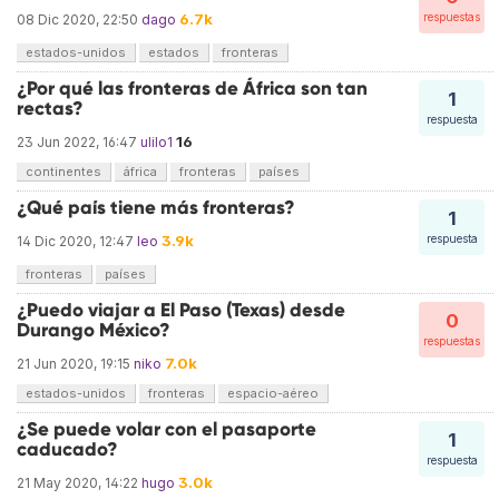
6.7k
respuestas
08 Dic 2020, 22:50
dago
estados-unidos
estados
fronteras
¿Por qué las fronteras de África son tan
1
rectas?
respuesta
16
23 Jun 2022, 16:47
ulilo1
continentes
áfrica
fronteras
países
¿Qué país tiene más fronteras?
1
3.9k
respuesta
14 Dic 2020, 12:47
leo
fronteras
países
¿Puedo viajar a El Paso (Texas) desde
0
Durango México?
respuestas
7.0k
21 Jun 2020, 19:15
niko
estados-unidos
fronteras
espacio-aéreo
¿Se puede volar con el pasaporte
1
caducado?
respuesta
3.0k
21 May 2020, 14:22
hugo