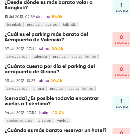
¿Desde dónde es más barato volar a
1
Bangkok?
respuesta
10.0k
15 Jul 2013, 09:39
dkatime
bangkok
precios
vuelos
tailandia
¿Cuál es el parking más barato del
0
Aeropuerto de Valencia?
respuestas
20.4k
07 Jul 2013, 07:44
trabber
aeropuertos
valencia
precios
aparcamientos
¿Cuánto cuesta por día el parking del
0
aeropuerto de Girona?
respuestas
20.4k
03 Jul 2013, 10:27
trabber
aeropuertos
girona
precios
aparcamientos
[cerrada] ¿Es posible todavía encontrar
1
vuelos a 1 céntimo?
respuesta
10.0k
04 Jul 2013, 07:54
dkatime
vuelos-baratos
precios
vuelos
¿Cuándo es más barato reservar un hotel?
0