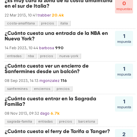
¿Es muy cara la zona de la costa amalfitana
0
en el sur de Italia?
respuestas
20.4k
22 Mar 2013, 10:41
trabber
costa-amalfitana
precios
italia
¿Cuánto cuesta una entrada de la NBA en
1
Nueva York?
respuesta
990
14 Feb 2023, 10:44
barbosa
entradas
nba
precios
nueva-york
¿Cuánto cuesta ver un encierro de
1
Sanfermines desde un balcón?
respuesta
116
08 Sep 2023, 14:13
mgonzalez
sanfermines
encierros
precios
¿Cuánto cuesta entrar en la Sagrada
1
Familia?
respuesta
6.7k
08 Nov 2013, 09:32
dago
sagrada-familia
entradas
precios
barcelona
¿Cuánto cuesta el ferry de Tarifa a Tanger?
2