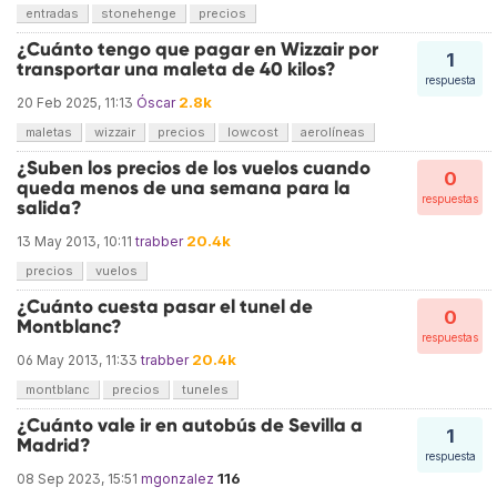
entradas
stonehenge
precios
¿Cuánto tengo que pagar en Wizzair por
1
transportar una maleta de 40 kilos?
respuesta
2.8k
20 Feb 2025, 11:13
Óscar
maletas
wizzair
precios
lowcost
aerolíneas
¿Suben los precios de los vuelos cuando
0
queda menos de una semana para la
respuestas
salida?
20.4k
13 May 2013, 10:11
trabber
precios
vuelos
¿Cuánto cuesta pasar el tunel de
0
Montblanc?
respuestas
20.4k
06 May 2013, 11:33
trabber
montblanc
precios
tuneles
¿Cuánto vale ir en autobús de Sevilla a
1
Madrid?
respuesta
116
08 Sep 2023, 15:51
mgonzalez