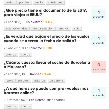
madrid
precios
sevilla
autobuses
¿Qué precio tiene el documento de la ESTA
1
para viajar a EEUU?
respuesta
10.0k
29 Abr 2013, 08:05
dkatime
estados-unidos
documentación
precios
esta
¿Es verdad que bajan el precio de los vuelos
1
cuando se acerca la fecha de salida?
respuesta
10.0k
27 Abr 2013, 08:31
dkatime
precios
vuelos
¿Cuánto cuesta llevar el coche de Barcelona
0
a Mallorca?
respuestas
20.4k
22 Abr 2013, 10:00
trabber
ferrys
precios
mallorca
barcelona
¿A qué horas se puede comprar vuelos más
1
baratos online?
respuesta
21 Oct 2017, 06:21
Lea Benton
(suspendido)
precios
vuelos