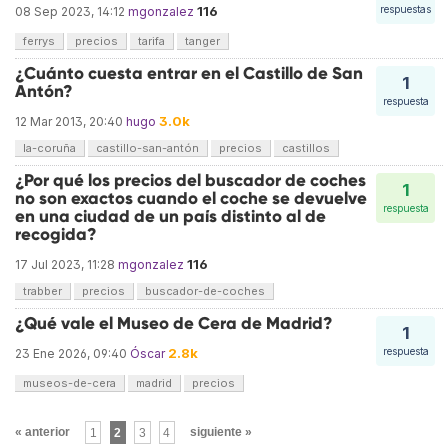
116
respuestas
08 Sep 2023, 14:12
mgonzalez
ferrys
precios
tarifa
tanger
¿Cuánto cuesta entrar en el Castillo de San
1
Antón?
respuesta
3.0k
12 Mar 2013, 20:40
hugo
la-coruña
castillo-san-antón
precios
castillos
¿Por qué los precios del buscador de coches
1
no son exactos cuando el coche se devuelve
respuesta
en una ciudad de un país distinto al de
recogida?
116
17 Jul 2023, 11:28
mgonzalez
trabber
precios
buscador-de-coches
¿Qué vale el Museo de Cera de Madrid?
1
2.8k
respuesta
23 Ene 2026, 09:40
Óscar
museos-de-cera
madrid
precios
« anterior
1
2
3
4
siguiente »