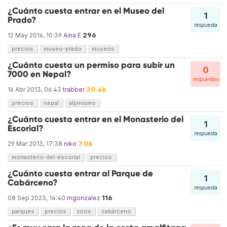
¿Cuánto cuesta entrar en el Museo del
1
Prado?
respuesta
296
12 May 2016, 10:39
Aina E
precios
museo-prado
museos
¿Cuánto cuesta un permiso para subir un
0
7000 en Nepal?
respuestas
20.4k
16 Abr 2013, 06:43
trabber
precios
nepal
alpinismo
¿Cuánto cuesta entrar en el Monasterio del
1
Escorial?
respuesta
7.0k
29 Mar 2013, 17:38
niko
monasterio-del-escorial
precios
¿Cuánto cuesta entrar al Parque de
1
Cabárceno?
respuesta
116
08 Sep 2023, 14:40
mgonzalez
parques
precios
zoos
cabárceno