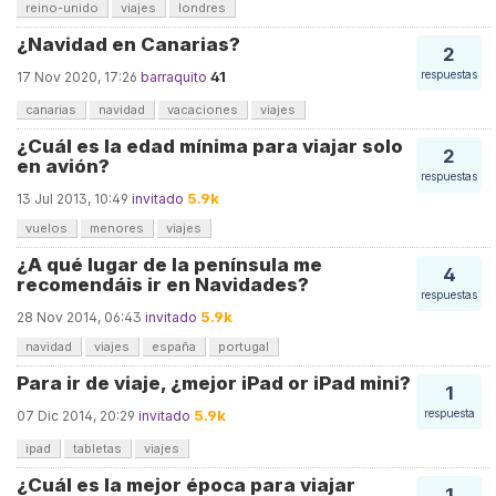
reino-unido
viajes
londres
¿Navidad en Canarias?
2
41
respuestas
17 Nov 2020, 17:26
barraquito
canarias
navidad
vacaciones
viajes
¿Cuál es la edad mínima para viajar solo
2
en avión?
respuestas
5.9k
13 Jul 2013, 10:49
invitado
vuelos
menores
viajes
¿A qué lugar de la península me
4
recomendáis ir en Navidades?
respuestas
5.9k
28 Nov 2014, 06:43
invitado
navidad
viajes
españa
portugal
Para ir de viaje, ¿mejor iPad or iPad mini?
1
5.9k
respuesta
07 Dic 2014, 20:29
invitado
ipad
tabletas
viajes
¿Cuál es la mejor época para viajar
1