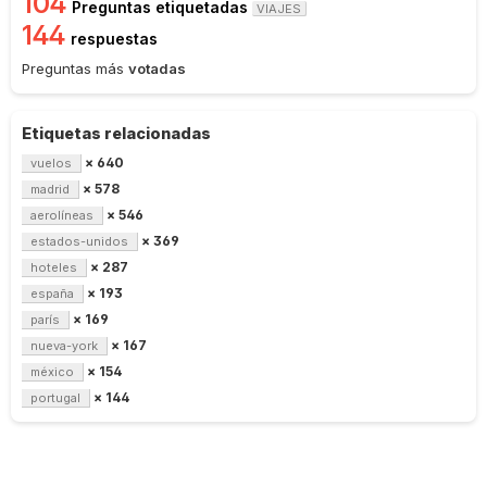
104
Preguntas etiquetadas
VIAJES
144
respuestas
Preguntas más
votadas
Etiquetas relacionadas
× 640
vuelos
× 578
madrid
× 546
aerolíneas
× 369
estados-unidos
× 287
hoteles
× 193
españa
× 169
parís
× 167
nueva-york
× 154
méxico
× 144
portugal