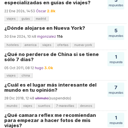
3
especializadas en guías de viajes?
respuestas
2.8k
22 Ene 2026, 14:53
Óscar
viajes
guías
madrid
¿Dónde alojarse en Nueva York?
5
116
respuestas
30 Ene 2024, 10:48
mgonzalez
hoteles
america
viajes
ofertas
nueva-york
¿Qué no perderse de China si se tiene
1
sólo 7 días?
respuesta
3.0k
05 Oct 2011, 08:12
hugo
viajes
china
¿Cuál es el lugar más interesante del
7
mundo en tu opinión?
respuestas
28 Dic 2018, 12:48
ultimate
(suspendido)
mundo
viajes
sueños
7-maravillas
deseos
¿Qué camara reflex me recomiendan
1
para empezar a hacer fotos de mis
respuesta
viajes?