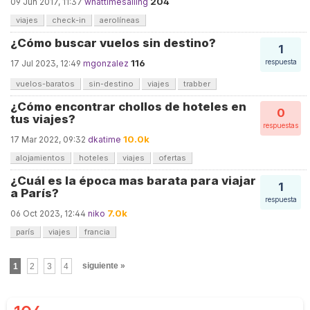
204
09 Jun 2017, 11:37
whattimesailing
viajes
check-in
aerolíneas
¿Cómo buscar vuelos sin destino?
1
116
respuesta
17 Jul 2023, 12:49
mgonzalez
vuelos-baratos
sin-destino
viajes
trabber
¿Cómo encontrar chollos de hoteles en
0
tus viajes?
respuestas
10.0k
17 Mar 2022, 09:32
dkatime
alojamientos
hoteles
viajes
ofertas
¿Cuál es la época mas barata para viajar
1
a París?
respuesta
7.0k
06 Oct 2023, 12:44
niko
parís
viajes
francia
1
2
3
4
siguiente »